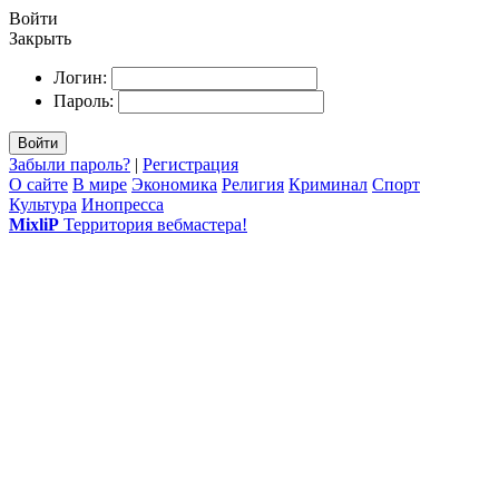
Войти
Закрыть
Логин:
Пароль:
Войти
Забыли пароль?
|
Регистрация
О сайте
В мире
Экономика
Религия
Криминал
Спорт
Культура
Инопресса
MixliP
Территория вебмастера!