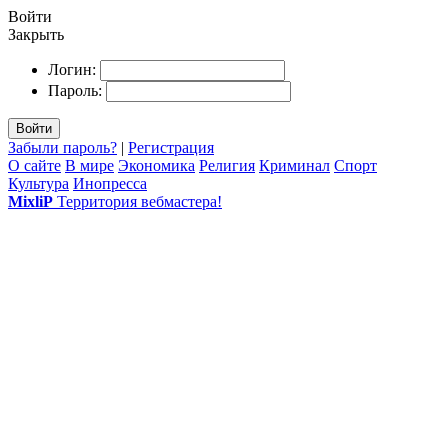
Войти
Закрыть
Логин:
Пароль:
Войти
Забыли пароль?
|
Регистрация
О сайте
В мире
Экономика
Религия
Криминал
Спорт
Культура
Инопресса
MixliP
Территория вебмастера!