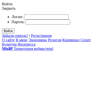
Войти
Закрыть
Логин:
Пароль:
Войти
Забыли пароль?
|
Регистрация
О сайте
В мире
Экономика
Религия
Криминал
Спорт
Культура
Инопресса
MixliP
Территория вебмастера!