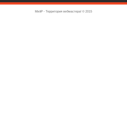
MixliP - Территория вебмастера! © 2015