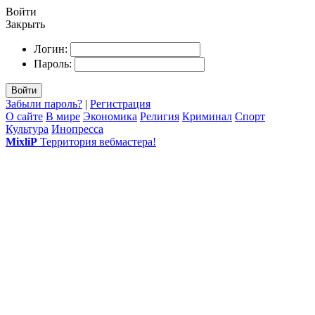
Войти
Закрыть
Логин:
Пароль:
Войти
Забыли пароль?
|
Регистрация
О сайте
В мире
Экономика
Религия
Криминал
Спорт
Культура
Инопресса
MixliP
Территория вебмастера!