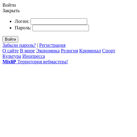
Войти
Закрыть
Логин:
Пароль:
Войти
Забыли пароль?
|
Регистрация
О сайте
В мире
Экономика
Религия
Криминал
Спорт
Культура
Инопресса
MixliP
Территория вебмастера!