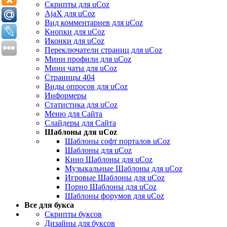
Скрипты для uCoz
AjaX для uCoz
Вид комментариев для uCoz
Кнопки для uCoz
Иконки для uCoz
Переключатели страниц для uCoz
Мини профили для uCoz
Мини чаты для uCoz
Страницы 404
Виды опросов для uCoz
Информеры
Статистика для uCoz
Меню для Сайта
Слайдеры для Сайта
Шаблоны для uCoz
Шаблоны софт порталов uCoz
Шаблоны для uCoz
Кино Шаблоны для uCoz
Музыкальные Шаблоны для uCoz
Игровые Шаблоны для uCoz
Порно Шаблоны для uCoz
Шаблоны форумов для uCoz
Все для букса
Скрипты буксов
Дизайны для буксов