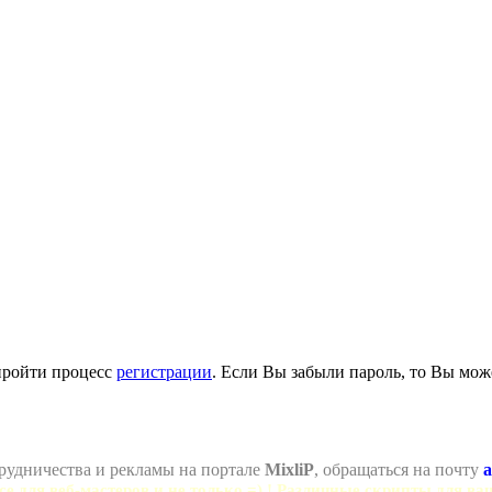
пройти процесс
регистрации
. Если Вы забыли пароль, то Вы мож
рудничества и рекламы на портале
MixliP
, обращаться на почту
a
се для веб-мастеров и не только =) ! Различные скрипты для ва