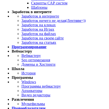
Скрипты САР систем
Шаблоны
Заработок в интернете
Заработок в интернете
Заработок ничего не делая(Лентяям=))
Заработок на кликах
Заработок на Играх
Заработок на файлах
Заработок на своем сайте
Заработок на статьях
Программирование
Вебмастеру
Вебмастеру
Seo оптимизация
Домены и Хостинги
Школа
История
Программы
Windows
Программы вебмастеру
Архиваторы
Видео редакторы
Развлечения
Мультфильмы
Правообладателям