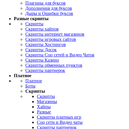
Плагины для буксов
Дополнения для буксов
Дыры и Ошибки буксов
Разные скрипты
Скрипты
Скрипты хайпов
Скрипты интернет магазинов
Скрипты игровых сайтов
Скрипты Хостингов
Скрипты Досок
Скрипты Соц сетей и Видео Чатов
Скрипты Казино
Скрипты обменных пунктов
Скрипты партнерок
Платное
Платное
Боты
Скрипты
Скрипты
Магазины
Хайпы
Разные
Скрипты платных игр
Соц сети и Видео чаты
Скрипты партнерок