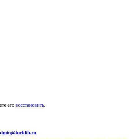
ете его
восстановить
.
dmin@turklib.ru
шего сайта. И еще на нашем сайте немало софта! Заходи не 