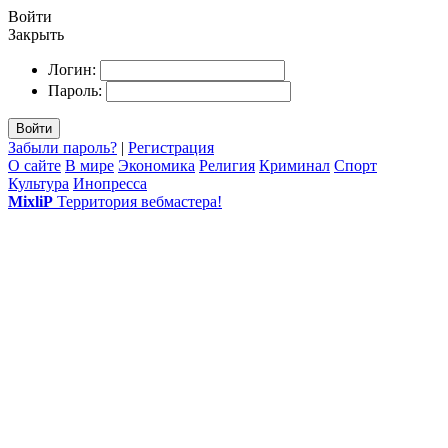
Войти
Закрыть
Логин:
Пароль:
Войти
Забыли пароль?
|
Регистрация
О сайте
В мире
Экономика
Религия
Криминал
Спорт
Культура
Инопресса
MixliP
Территория вебмастера!