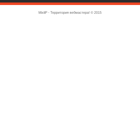
MixliP - Территория вебмастера! © 2015