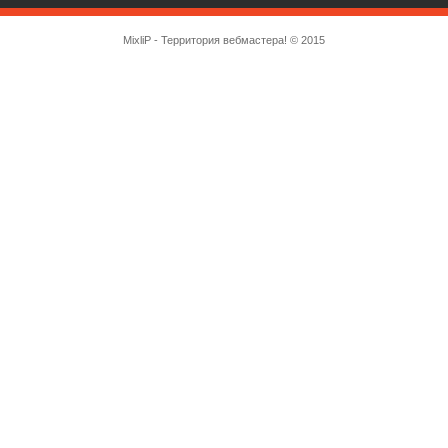
MixliP - Территория вебмастера! © 2015