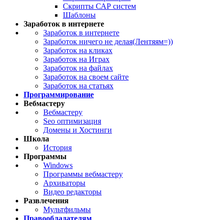
Скрипты САР систем
Шаблоны
Заработок в интернете
Заработок в интернете
Заработок ничего не делая(Лентяям=))
Заработок на кликах
Заработок на Играх
Заработок на файлах
Заработок на своем сайте
Заработок на статьях
Программирование
Вебмастеру
Вебмастеру
Seo оптимизация
Домены и Хостинги
Школа
История
Программы
Windows
Программы вебмастеру
Архиваторы
Видео редакторы
Развлечения
Мультфильмы
Правообладателям