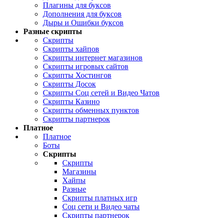
Плагины для буксов
Дополнения для буксов
Дыры и Ошибки буксов
Разные скрипты
Скрипты
Скрипты хайпов
Скрипты интернет магазинов
Скрипты игровых сайтов
Скрипты Хостингов
Скрипты Досок
Скрипты Соц сетей и Видео Чатов
Скрипты Казино
Скрипты обменных пунктов
Скрипты партнерок
Платное
Платное
Боты
Скрипты
Скрипты
Магазины
Хайпы
Разные
Скрипты платных игр
Соц сети и Видео чаты
Скрипты партнерок