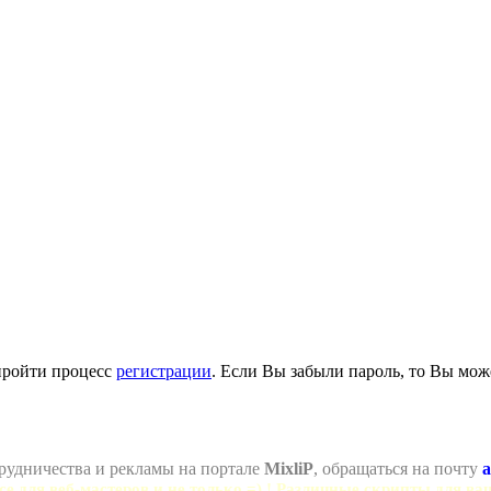
пройти процесс
регистрации
. Если Вы забыли пароль, то Вы мож
рудничества и рекламы на портале
MixliP
, обращаться на почту
a
се для веб-мастеров и не только =) ! Различные скрипты для ва