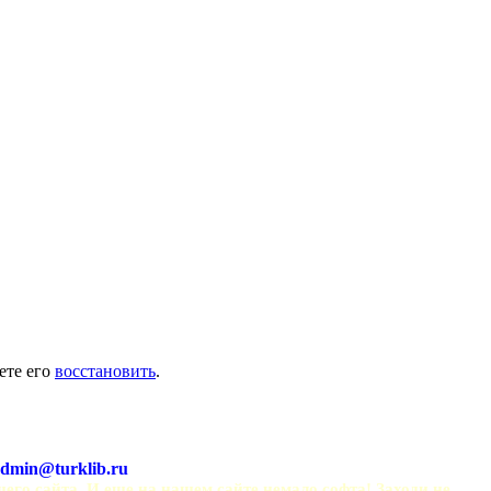
ете его
восстановить
.
dmin@turklib.ru
шего сайта. И еще на нашем сайте немало софта! Заходи не 