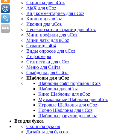
Скрипты для uCoz
AjaX для uCoz
Вид комментариев для uCoz
Кнопки для uCoz
Иконки для uCoz
Переключатели страниц для uCoz
Мини профили для uCoz
Мини чаты для uCoz
Страницы 404
Виды опросов для uCoz
Информеры
Статистика для uCoz
Меню для Сайта
Слайдеры для Сайта
Шаблоны для uCoz
Шаблоны софт порталов uCoz
Шаблоны для uCoz
Кино Шаблоны для uCoz
Музыкальные Шаблоны для uCoz
Игровые Шаблоны для uCoz
Порно Шаблоны для uCoz
Шаблоны форумов для uCoz
Все для букса
Скрипты буксов
Дизайны для буксов