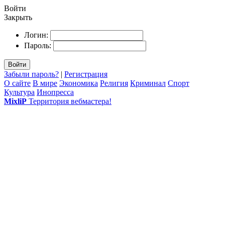
Войти
Закрыть
Логин:
Пароль:
Войти
Забыли пароль?
|
Регистрация
О сайте
В мире
Экономика
Религия
Криминал
Спорт
Культура
Инопресса
MixliP
Территория вебмастера!