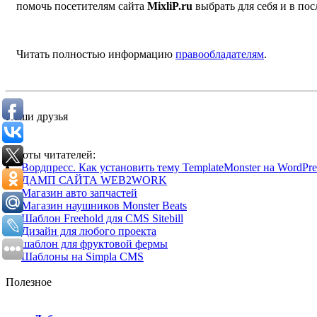
помочь посетителям сайта
MixliP.ru
выбрать для себя и в п
Читать полностью информацию
правообладателям
.
Наши друзья
Работы читателей:
Вордпресс. Как установить тему TemplateMonster на WordPres
ДАМП САЙТА WEB2WORK
Магазин авто запчастей
Магазин наушников Monster Beats
Шаблон Freehold для CMS Sitebill
Дизайн для любого проекта
шаблон для фруктовой фермы
Шаблоны на Simpla CMS
Полезное