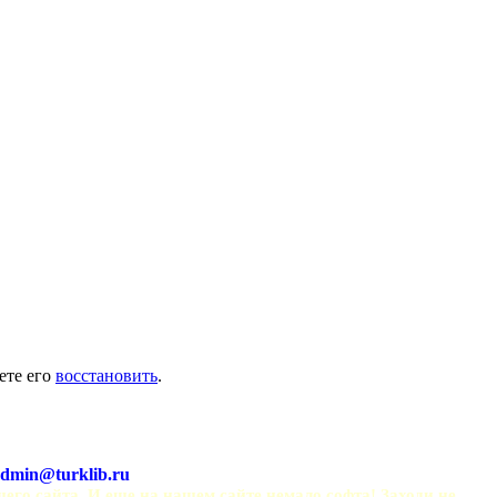
ете его
восстановить
.
dmin@turklib.ru
шего сайта. И еще на нашем сайте немало софта! Заходи не 