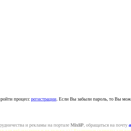
пройти процесс
регистрации
. Если Вы забыли пароль, то Вы мож
рудничества и рекламы на портале
MixliP
, обращаться на почту
a
се для веб-мастеров и не только =) ! Различные скрипты для ва