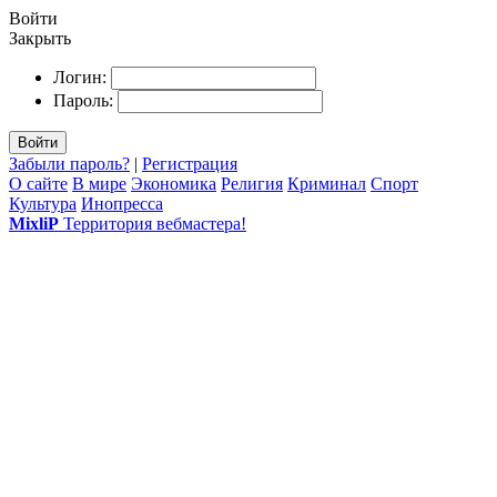
Войти
Закрыть
Логин:
Пароль:
Войти
Забыли пароль?
|
Регистрация
О сайте
В мире
Экономика
Религия
Криминал
Спорт
Культура
Инопресса
MixliP
Территория вебмастера!