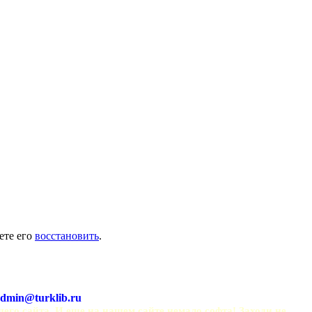
ете его
восстановить
.
dmin@turklib.ru
шего сайта. И еще на нашем сайте немало софта! Заходи не 