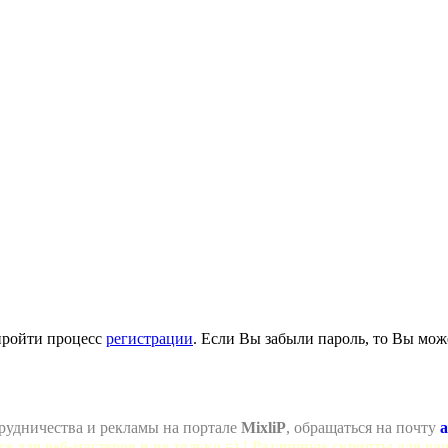
пройти процесс
регистрации
. Если Вы забыли пароль, то Вы мож
рудничества и рекламы на портале
MixliP
, обращаться на почту
a
се для веб-мастеров и не только =) ! Различные скрипты для ва