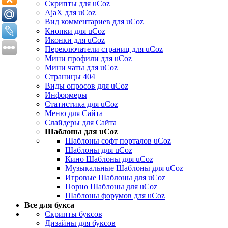
Скрипты для uCoz
AjaX для uCoz
Вид комментариев для uCoz
Кнопки для uCoz
Иконки для uCoz
Переключатели страниц для uCoz
Мини профили для uCoz
Мини чаты для uCoz
Страницы 404
Виды опросов для uCoz
Информеры
Статистика для uCoz
Меню для Сайта
Слайдеры для Сайта
Шаблоны для uCoz
Шаблоны софт порталов uCoz
Шаблоны для uCoz
Кино Шаблоны для uCoz
Музыкальные Шаблоны для uCoz
Игровые Шаблоны для uCoz
Порно Шаблоны для uCoz
Шаблоны форумов для uCoz
Все для букса
Скрипты буксов
Дизайны для буксов