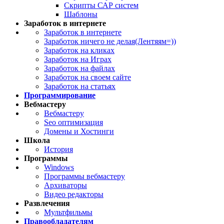
Скрипты САР систем
Шаблоны
Заработок в интернете
Заработок в интернете
Заработок ничего не делая(Лентяям=))
Заработок на кликах
Заработок на Играх
Заработок на файлах
Заработок на своем сайте
Заработок на статьях
Программирование
Вебмастеру
Вебмастеру
Seo оптимизация
Домены и Хостинги
Школа
История
Программы
Windows
Программы вебмастеру
Архиваторы
Видео редакторы
Развлечения
Мультфильмы
Правообладателям