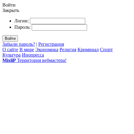
Войти
Закрыть
Логин:
Пароль:
Войти
Забыли пароль?
|
Регистрация
О сайте
В мире
Экономика
Религия
Криминал
Спорт
Культура
Инопресса
MixliP
Территория вебмастера!