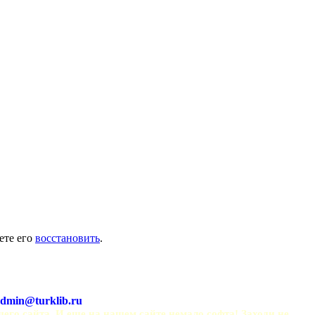
ете его
восстановить
.
dmin@turklib.ru
шего сайта. И еще на нашем сайте немало софта! Заходи не 