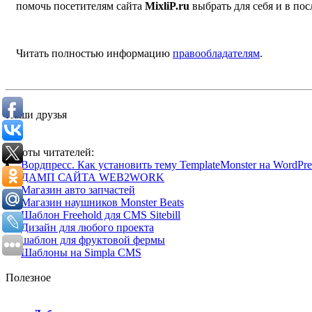
помочь посетителям сайта
MixliP.ru
выбрать для себя и в п
Читать полностью информацию
правообладателям
.
Наши друзья
Работы читателей:
Вордпресс. Как установить тему TemplateMonster на WordPres
ДАМП САЙТА WEB2WORK
Магазин авто запчастей
Магазин наушников Monster Beats
Шаблон Freehold для CMS Sitebill
Дизайн для любого проекта
шаблон для фруктовой фермы
Шаблоны на Simpla CMS
Полезное