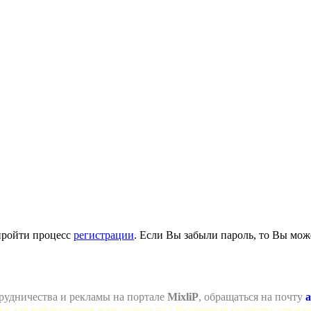
пройти процесс
регистрации
. Если Вы забыли пароль, то Вы мож
рудничества и рекламы на портале
MixliP
, обращаться на почту
a
се для веб-мастеров и не только =) ! Различные скрипты для ва