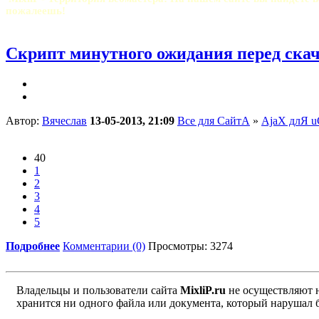
пожалеешь!
Скрипт минутного ожидания перед ска
Автор:
Вячеслав
13-05-2013, 21:09
Все для СайтА
»
AjaX длЯ u
40
1
2
3
4
5
Подробнее
Комментарии (0)
Просмотры: 3274
Владельцы и пользователи сайта
MixliP.ru
не осуществляют 
хранится ни одного файла или документа, который нарушал 