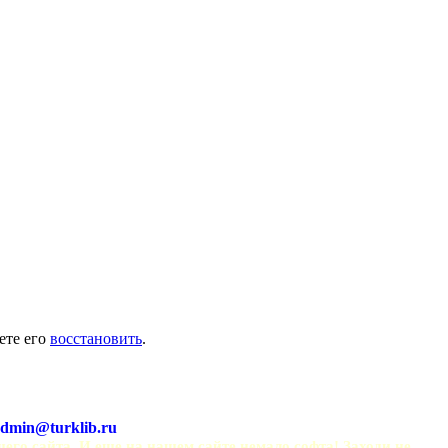
ете его
восстановить
.
dmin@turklib.ru
шего сайта. И еще на нашем сайте немало софта! Заходи не 