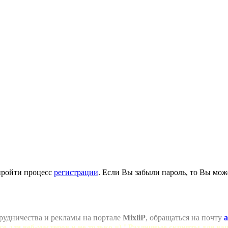
пройти процесс
регистрации
. Если Вы забыли пароль, то Вы мож
рудничества и рекламы на портале
MixliP
, обращаться на почту
a
се для веб-мастеров и не только =) ! Различные скрипты для ва