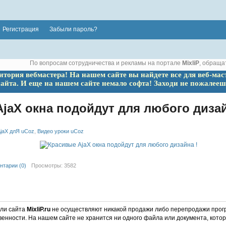
Регистрация
Забыли пароль?
По вопросам сотрудничества и рекламы на портале
MixliP
, обраща
ритория вебмастера! На нашем сайте вы найдете все для веб-мас
сайта. И еще на нашем сайте немало софта! Заходи не пожалееш
jaX окна подойдут для любого дизай
jaX длЯ uCoz
,
Видео уроки uCoz
нтарии (0)
Просмотры: 3582
ели сайта
MixliP.ru
не осуществляют никакой продажи либо перепродажи прог
венности. На нашем сайте не хранится ни одного файла или документа, кот