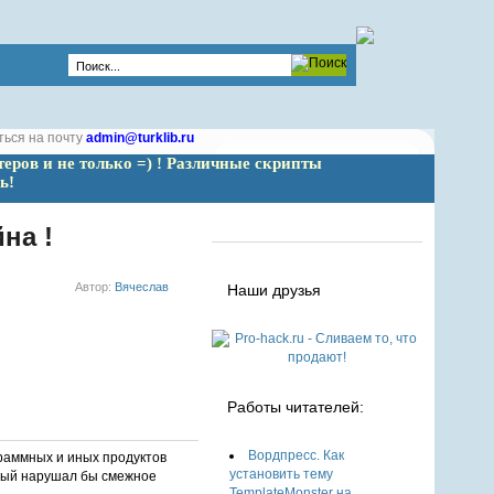
ться на почту
admin@turklib.ru
теров и не только =) ! Различные скрипты 
ь!
на !
Автор:
Вячеслав
Наши друзья
Работы читателей:
Вордпресс. Как
раммных и иных продуктов
установить тему
орый нарушал бы смежное
TemplateMonster на