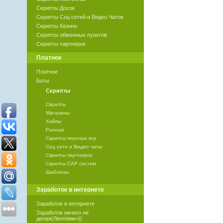
Скрипты Досок
Скрипты Соц сетей и Видео Чатов
Скрипты Казино
Скрипты обменных пунктов
Скрипты партнерок
Платное
Платное
Боты
Скрипты
Скрипты
Магазины
Хайпы
Разные
Скрипты платных игр
Соц сети и Видео чаты
Скрипты партнерок
Скрипты САР систем
Шаблоны
Заработок в интернете
Заработок в интернете
Заработок ничего не
делая(Лентяям=))