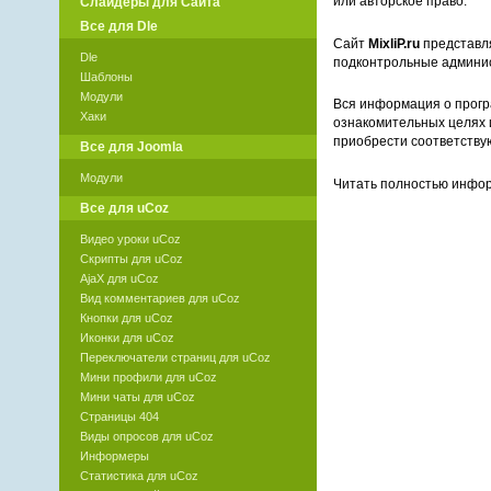
или авторское право.
Слайдеры для Сайта
Все для Dle
Сайт
MixliP.ru
представля
Dle
подконтрольные админи
Шаблоны
Модули
Вся информация о прогр
Хаки
ознакомительных целях 
приобрести соответству
Все для Joomla
Модули
Читать полностью инф
Все для uCoz
Видео уроки uCoz
Скрипты для uCoz
AjaX для uCoz
Вид комментариев для uCoz
Кнопки для uCoz
Иконки для uCoz
Переключатели страниц для uCoz
Мини профили для uCoz
Мини чаты для uCoz
Страницы 404
Виды опросов для uCoz
Информеры
Статистика для uCoz