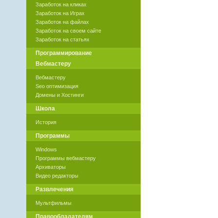
Заработок на кликах
Заработок на Играх
Заработок на файлах
Заработок на своем сайте
Заработок на статьях
Программирование
Вебмастеру
Вебмастеру
Seo оптимизация
Домены и Хостинги
Школа
История
Программы
Windows
Программы вебмастеру
Архиваторы
Видео редакторы
Развлечения
Мультфильмы
Правообладателям