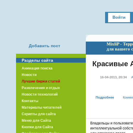
Войти
MixliP - Тер
Добавить пост
для вашего 
Разделы сайта
Красивые A
Анимация поиска
Новости
16-04-2013, 20:34
A
Лучшие биржи статей
Развлечения и отдых
Новости технологий
Подробнее
Комме
Контакты
Материалы читателей
Скрипты для сайта
Меню для Сайта
Владельцы и пользоват
Кнопки для Сайта
интеллектуальной собст