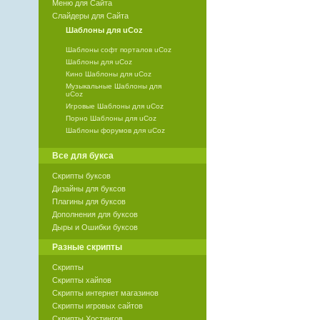
Меню для Сайта
Слайдеры для Сайта
Шаблоны для uCoz
Шаблоны софт порталов uCoz
Шаблоны для uCoz
Кино Шаблоны для uCoz
Музыкальные Шаблоны для
uCoz
Игровые Шаблоны для uCoz
Порно Шаблоны для uCoz
Шаблоны форумов для uCoz
Все для букса
Скрипты буксов
Дизайны для буксов
Плагины для буксов
Дополнения для буксов
Дыры и Ошибки буксов
Разные скрипты
Скрипты
Скрипты хайпов
Скрипты интернет магазинов
Скрипты игровых сайтов
Скрипты Хостингов