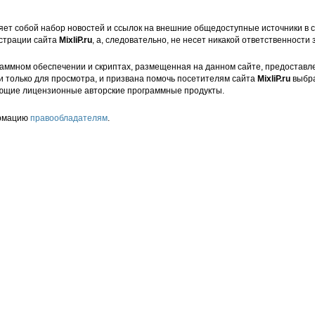
ет собой набор новостей и ссылок на внешние общедоступные источники в с
страции сайта
MixliP.ru
, а, следовательно, не несет никакой ответственности 
аммном обеспечении и скриптах, размещенная на данном сайте, предоставл
и только для просмотра, и призвана помочь посетителям сайта
MixliP.ru
выбра
ющие лицензионные авторские программные продукты.
ормацию
правообладателям
.