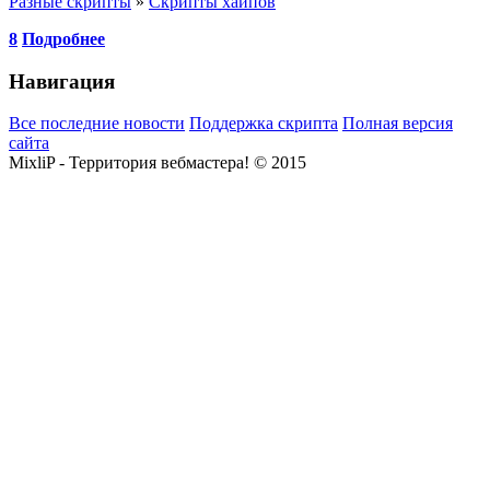
Разные скрипты
»
Скрипты хайпов
8
Подробнее
Навигация
Все последние новости
Поддержка скрипта
Полная версия
сайта
MixliP - Территория вебмастера! © 2015