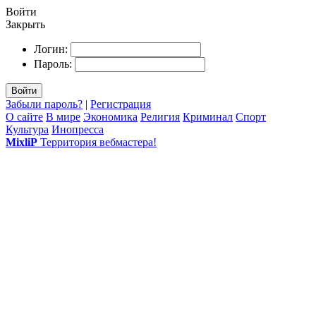
Войти
Закрыть
Логин:
Пароль:
Войти
Забыли пароль?
|
Регистрация
О сайте
В мире
Экономика
Религия
Криминал
Спорт
Культура
Инопресса
MixliP
Территория вебмастера!