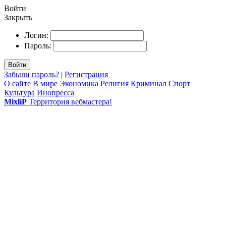
Войти
Закрыть
Логин:
Пароль:
Войти
Забыли пароль?
|
Регистрация
О сайте
В мире
Экономика
Религия
Криминал
Спорт
Культура
Инопресса
MixliP
Территория вебмастера!