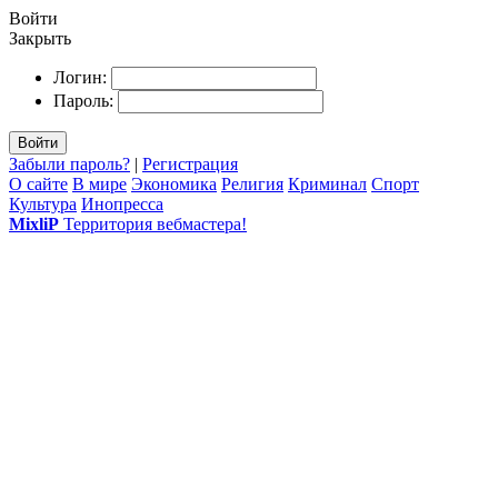
Войти
Закрыть
Логин:
Пароль:
Войти
Забыли пароль?
|
Регистрация
О сайте
В мире
Экономика
Религия
Криминал
Спорт
Культура
Инопресса
MixliP
Территория вебмастера!