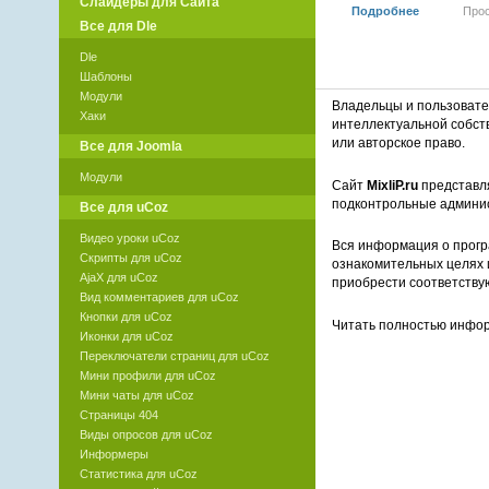
Слайдеры для Сайта
Подробнее
Про
Все для Dle
Dle
Шаблоны
Модули
Владельцы и пользоват
Хаки
интеллектуальной собст
или авторское право.
Все для Joomla
Модули
Сайт
MixliP.ru
представля
подконтрольные админи
Все для uCoz
Видео уроки uCoz
Вся информация о прогр
Скрипты для uCoz
ознакомительных целях 
AjaX для uCoz
приобрести соответству
Вид комментариев для uCoz
Кнопки для uCoz
Читать полностью инф
Иконки для uCoz
Переключатели страниц для uCoz
Мини профили для uCoz
Мини чаты для uCoz
Страницы 404
Виды опросов для uCoz
Информеры
Статистика для uCoz