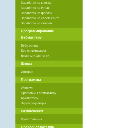
Заработок на кликах
Заработок на Играх
Заработок на файлах
Заработок на своем сайте
Заработок на статьях
Программирование
Вебмастеру
Вебмастеру
Seo оптимизация
Домены и Хостинги
Школа
История
Программы
Windows
Программы вебмастеру
Архиваторы
Видео редакторы
Развлечения
Мультфильмы
Правообладателям