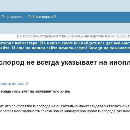
Регистрация
Забыли пароль?
По вопросам сотрудничества и рекламы на портале
MixliP
, обраща
ритория вебмастера! На нашем сайте вы найдете все для веб-мас
сайта. И еще на нашем сайте немало софта! Заходи не пожалееш
слород не всегда указывает на иноп
овости технологий
т, что присутствие кислорода не обязательно может свидетельствовать о на
полагает необходимость поиска новых биомаркеров, кроме кислорода, указыв