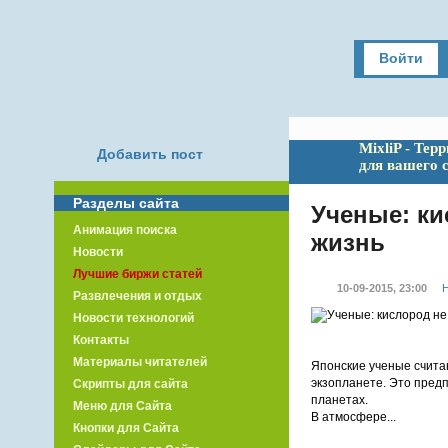
Войти
MixliP - Тер
Добавить пост
для вашего 
Разделы сайта
Ученые: ки
Анимация поиска
жизнь
Новости
Лучшие биржи статей
10-09-2015, 23:00
Н
Развлечения и отдых
Новости технологий
Контакты
Материалы читателей
Японские ученые считаю
экзопланете. Это пред
Скрипты для сайта
планетах.
Меню для Сайта
В атмосфере...
Кнопки для Сайта