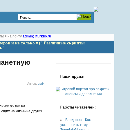
ться на почту
admin@turklib.ru
теров и не только =) ! Различные скрипты 
ь!
ланетную
Наши друзья
Автор:
Letik
личии жизни на
Работы читателей:
ающих на жизнь на других
Вордпресс. Как
установить тему
TemplateMonster на