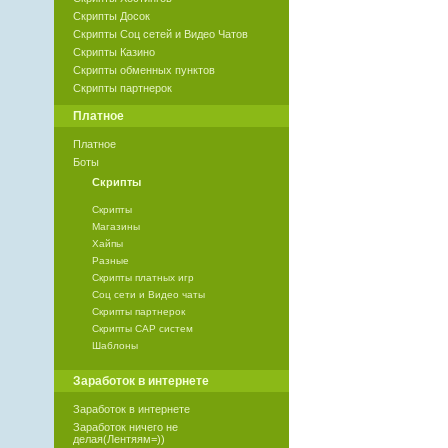
Скрипты Досок
Скрипты Соц сетей и Видео Чатов
Скрипты Казино
Скрипты обменных пунктов
Скрипты партнерок
Платное
Платное
Боты
Скрипты
Скрипты
Магазины
Хайпы
Разные
Скрипты платных игр
Соц сети и Видео чаты
Скрипты партнерок
Скрипты САР систем
Шаблоны
Заработок в интернете
Заработок в интернете
Заработок ничего не
делая(Лентяям=))