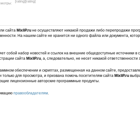
[rating]
[rating]
смотры:
ели сайта
MixliP.ru
не осуществляют никакой продажи либо перепродажи прог
венности. На нашем сайте не хранится ни одного файла или документа, кот
ет собой набор новостей и ссылок на внешние общедоступные источники в с
страции сайта
MixliP.ru
, а, следовательно, не несет никакой ответственности 
аммном обеспечении и скриптах, размещенная на данном сайте, предоставл
и только для просмотра, и призвана помочь посетителям сайта
MixliP.ru
выбра
ющие лицензионные авторские программные продукты.
ормацию
правообладателям
.