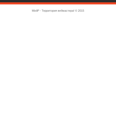
MixliP - Территория вебмастера! © 2015