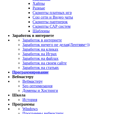
Хайпы
Разные
Скрипты платных игр
Соц сети и Видео чаты
Скрипты партнерок
Скрипты САР систем
Шаблоны
Заработок в интернете
Заработок в интернете
Заработок ничего не делая(Лентяям=))
Заработок на кликах
Заработок на Играх
Заработок на файлах
Заработок на своем сайте
Заработок на статьях
Программирование
Вебмастеру
Вебмастеру
Seo оптимизация
Домены и Хостинги
Школа
История
Программы
Windows
Программы вебмастеру