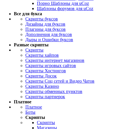
Порно Шаблоны для uCoz
Шаблоны форумов для uCoz
Все для букса
Скрипты буксов
Дизайны для буксов
Плагины для буксов
Дополнения для буксов
Дыры и Ошибки буксов
Разные скрипты
Скрипты
Скрипты хайпов
Скрипты интернет магазинов
Скрипты игровых сайтов
Скрипты Хостингов
Скрипты Досок
Скрипты Соц сетей и Видео Чатов
Скрипты Казино
Скрипты обменных пунктов
Скрипты партнерок
Платное
Платное
Боты
Скрипты
Скрипты
Магазины