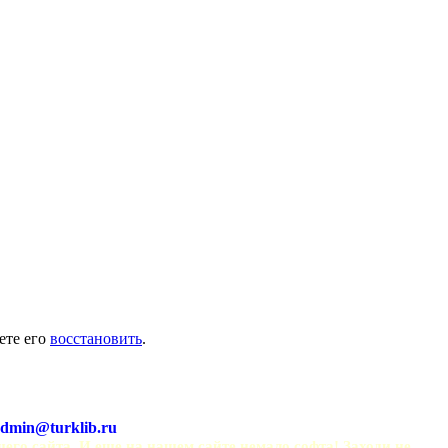
ете его
восстановить
.
dmin@turklib.ru
шего сайта. И еще на нашем сайте немало софта! Заходи не 