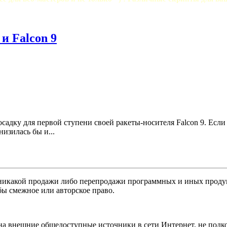
и Falcon 9
дку для первой ступени своей ракеты-носителя Falcon 9. Если б
изилась бы и...
никакой продажи либо перепродажи программных и иных продукт
бы смежное или авторское право.
 на внешние общедоступные источники в сети Интернет, не под