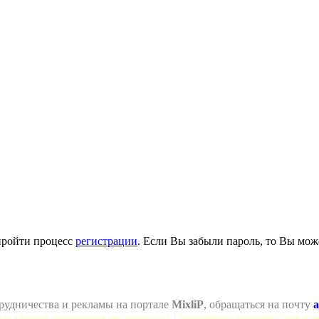
пройти процесс
регистрации
. Если Вы забыли пароль, то Вы мож
рудничества и рекламы на портале
MixliP
, обращаться на почту
a
се для веб-мастеров и не только =) ! Различные скрипты для ва