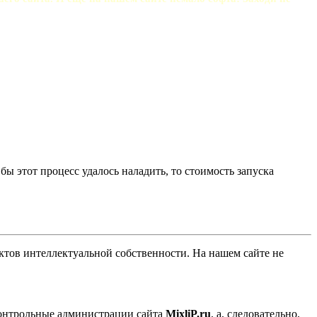
ы этот процесс удалось наладить, то стоимость запуска
ов интеллектуальной собственности. На нашем сайте не
контрольные администрации сайта
MixliP.ru
, а, следовательно,