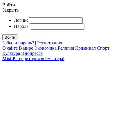
Войти
Закрыть
Логин:
Пароль:
Войти
Забыли пароль?
|
Регистрация
О сайте
В мире
Экономика
Религия
Криминал
Спорт
Культура
Инопресса
MixliP
Территория вебмастера!