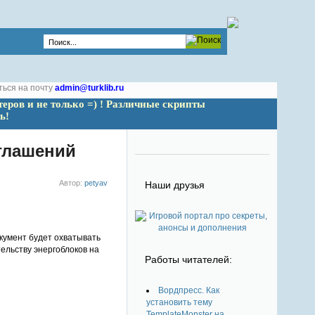
ться на почту
admin@turklib.ru
теров и не только =) ! Различные скрипты 
ь!
глашений
Автор:
petyav
Наши друзья
кумент будет охватывать
ельству энергоблоков на
Работы читателей:
Вордпресс. Как
установить тему
TemplateMonster на