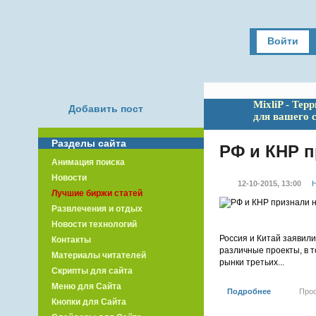
Войти
MixliP - Тер
Добавить пост
для вашего 
Разделы сайта
РФ и КНР 
Анимация поиска
Новости
12-10-2015, 13:00
Н
Лучшие биржи статей
Развлечения и отдых
Новости технологий
Россия и Китай заявил
Контакты
различные проекты, в т
Материалы читателей
рынки третьих...
Скрипты для сайта
Меню для Сайта
Подробнее
Про
Кнопки для Сайта