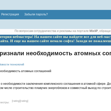
Регистрация
Забыли пароль?
По вопросам сотрудничества и рекламы на портале
MixliP
, обраща
ритория вебмастера! На нашем сайте вы найдете все для веб-мас
сайта. И еще на нашем сайте немало софта! Заходи не пожалееш
признали необходимость атомных со
овости технологий
и о необходимости заключения комплексного соглашения в атомной сфере. До
ом числе строительство плавучих энергоблоков и совместный выход по строит
[rating]
[rating]
смотры: