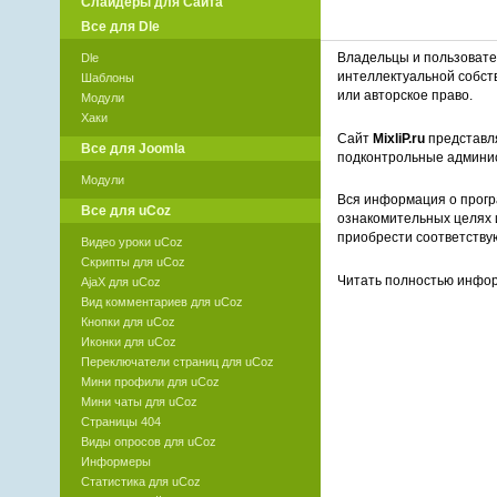
Слайдеры для Сайта
Все для Dle
Владельцы и пользоват
Dle
интеллектуальной собст
Шаблоны
или авторское право.
Модули
Хаки
Сайт
MixliP.ru
представля
Все для Joomla
подконтрольные админи
Модули
Вся информация о прогр
Все для uCoz
ознакомительных целях 
приобрести соответству
Видео уроки uCoz
Скрипты для uCoz
Читать полностью инф
AjaX для uCoz
Вид комментариев для uCoz
Кнопки для uCoz
Иконки для uCoz
Переключатели страниц для uCoz
Мини профили для uCoz
Мини чаты для uCoz
Страницы 404
Виды опросов для uCoz
Информеры
Статистика для uCoz