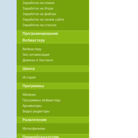
Заработок на кликах
Заработок на Играх
Заработок на файлах
Заработок на своем сайте
Заработок на статьях
Программирование
Вебмастеру
Вебмастеру
Seo оптимизация
Домены и Хостинги
Школа
История
Программы
Windows
Программы вебмастеру
Архиваторы
Видео редакторы
Развлечения
Мультфильмы
Правообладателям