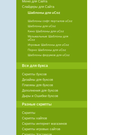
Меню для Сайта
Слайдеры для Сайта
Шаблоны для uCoz
Шаблоны софт порталов uCoz
Шаблоны для uCoz
Кино Шаблоны для uCoz
Музыкальные Шаблоны для
uCoz
Игровые Шаблоны для uCoz
Порно Шаблоны для uCoz
Шаблоны форумов для uCoz
Все для букса
Скрипты буксов
Дизайны для буксов
Плагины для буксов
Дополнения для буксов
Дыры и Ошибки буксов
Разные скрипты
Скрипты
Скрипты хайпов
Скрипты интернет магазинов
Скрипты игровых сайтов
Скрипты Хостингов