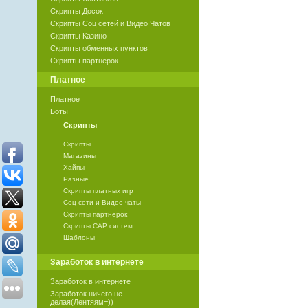
Скрипты Досок
Скрипты Соц сетей и Видео Чатов
Скрипты Казино
Скрипты обменных пунктов
Скрипты партнерок
Платное
Платное
Боты
Скрипты
Скрипты
Магазины
Хайпы
Разные
Скрипты платных игр
Соц сети и Видео чаты
Скрипты партнерок
Скрипты САР систем
Шаблоны
Заработок в интернете
Заработок в интернете
Заработок ничего не
делая(Лентяям=))