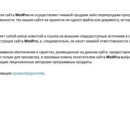
ели сайта
MixliP.ru
не осуществляют никакой продажи либо перепродажи прог
венности. На нашем сайте не хранится ни одного файла или документа, кот
ет собой набор новостей и ссылок на внешние общедоступные источники в с
страции сайта
MixliP.ru
, а, следовательно, не несет никакой ответственности 
аммном обеспечении и скриптах, размещенная на данном сайте, предоставл
и только для просмотра, и призвана помочь посетителям сайта
MixliP.ru
выбра
ющие лицензионные авторские программные продукты.
ормацию
правообладателям
.