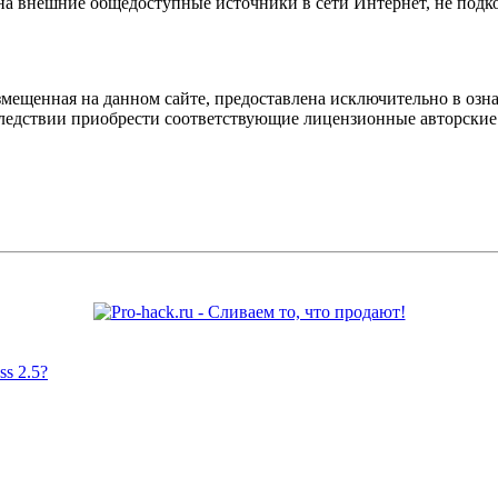
 на внешние общедоступные источники в сети Интернет, не под
мещенная на данном сайте, предоставлена исключительно в озна
оследствии приобрести соответствующие лицензионные авторски
s 2.5?