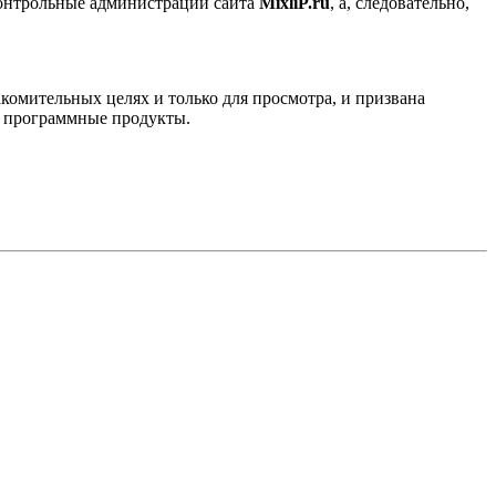
контрольные администрации сайта
MixliP.ru
, а, следовательно,
комительных целях и только для просмотра, и призвана
е программные продукты.