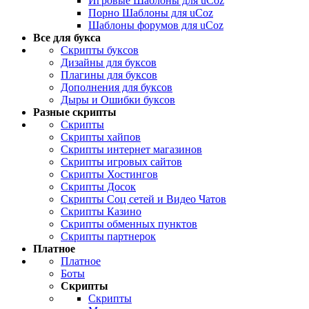
Игровые Шаблоны для uCoz
Порно Шаблоны для uCoz
Шаблоны форумов для uCoz
Все для букса
Скрипты буксов
Дизайны для буксов
Плагины для буксов
Дополнения для буксов
Дыры и Ошибки буксов
Разные скрипты
Скрипты
Скрипты хайпов
Скрипты интернет магазинов
Скрипты игровых сайтов
Скрипты Хостингов
Скрипты Досок
Скрипты Соц сетей и Видео Чатов
Скрипты Казино
Скрипты обменных пунктов
Скрипты партнерок
Платное
Платное
Боты
Скрипты
Скрипты