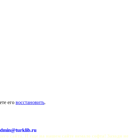
ете его
восстановить
.
dmin@turklib.ru
шего сайта. И еще на нашем сайте немало софта! Заходи не 