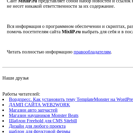
Сайт
MixliP.ru
представляет собой набор новостей и ссылок
не несет никакой ответственности за их содержание.
Вся информация о программном обеспечении и скриптах, раз
помочь посетителям сайта
MixliP.ru
выбрать для себя и в п
Читать полностью информацию
правообладателям
.
Наши друзья
Работы читателей:
Вордпресс. Как установить тему TemplateMonster на WordPres
ДАМП САЙТА WEB2WORK
Магазин авто запчастей
Магазин наушников Monster Beats
Шаблон Freehold для CMS Sitebill
Дизайн для любого проекта
шаблон для фруктовой фермы