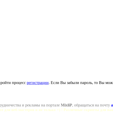
пройти процесс
регистрации
. Если Вы забыли пароль, то Вы мож
рудничества и рекламы на портале
MixliP
, обращаться на почту
a
се для веб-мастеров и не только =) ! Различные скрипты для ва