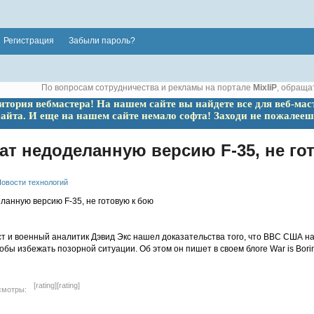
Регистрация
Забыли пароль?
По вопросам сотрудничества и рекламы на портале
MixliP
, обраща
ритория вебмастера! На нашем сайте вы найдете все для веб-мас
сайта. И еще на нашем сайте немало софта! Заходи не пожалееш
т недоделанную версию F-35, не го
овости технологий
т и военный аналитик Дэвид Экс нашел доказательства того, что ВВС США н
обы избежать позорной ситуации. Об этом он пишет в своем блоге War is Borin
[rating]
[rating]
смотры: