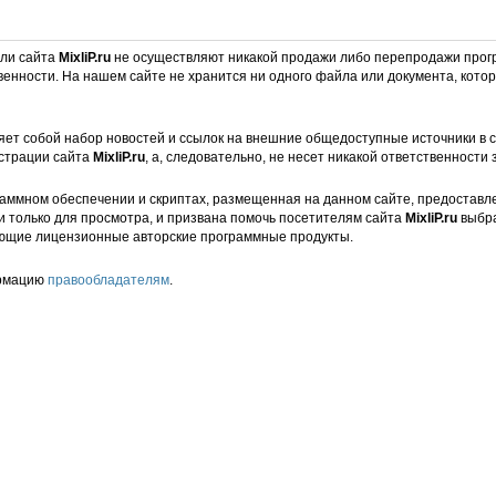
ели сайта
MixliP.ru
не осуществляют никакой продажи либо перепродажи прог
венности. На нашем сайте не хранится ни одного файла или документа, кот
ет собой набор новостей и ссылок на внешние общедоступные источники в с
страции сайта
MixliP.ru
, а, следовательно, не несет никакой ответственности 
аммном обеспечении и скриптах, размещенная на данном сайте, предоставл
и только для просмотра, и призвана помочь посетителям сайта
MixliP.ru
выбра
ющие лицензионные авторские программные продукты.
ормацию
правообладателям
.