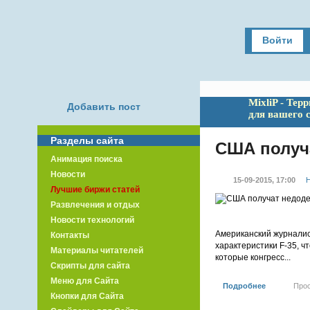
Войти
MixliP - Тер
Добавить пост
для вашего 
Разделы сайта
США получа
Анимация поиска
Новости
15-09-2015, 17:00
Н
Лучшие биржи статей
Развлечения и отдых
Новости технологий
Американский журналис
Контакты
характеристики F-35, чт
Материалы читателей
которые конгресс...
Скрипты для сайта
Меню для Сайта
Подробнее
Про
Кнопки для Сайта