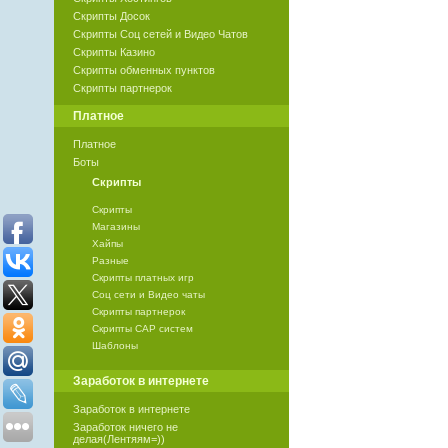
Скрипты Досок
Скрипты Соц сетей и Видео Чатов
Скрипты Казино
Скрипты обменных пунктов
Скрипты партнерок
Платное
Платное
Боты
Скрипты
Скрипты
Магазины
Хайпы
Разные
Скрипты платных игр
Соц сети и Видео чаты
Скрипты партнерок
Скрипты САР систем
Шаблоны
Заработок в интернете
Заработок в интернете
Заработок ничего не
делая(Лентяям=))