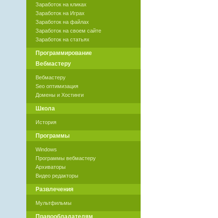
Заработок на кликах
Заработок на Играх
Заработок на файлах
Заработок на своем сайте
Заработок на статьях
Программирование
Вебмастеру
Вебмастеру
Seo оптимизация
Домены и Хостинги
Школа
История
Программы
Windows
Программы вебмастеру
Архиваторы
Видео редакторы
Развлечения
Мультфильмы
Правообладателям