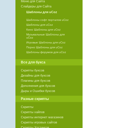
Меню для Сайта
Слайдеры для Сайта
Шаблоны для uCoz
Шаблоны софт порталов uCoz
Шаблоны для uCoz
Кино Шаблоны для uCoz
Музыкальные Шаблоны для
uCoz
Игровые Шаблоны для uCoz
Порно Шаблоны для uCoz
Шаблоны форумов для uCoz
Все для букса
Скрипты буксов
Дизайны для буксов
Плагины для буксов
Дополнения для буксов
Дыры и Ошибки буксов
Разные скрипты
Скрипты
Скрипты хайпов
Скрипты интернет магазинов
Скрипты игровых сайтов
Скрипты Хостингов