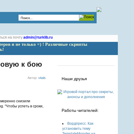
ться на почту
admin@turklib.ru
теров и не только =) ! Различные скрипты 
ь!
товую к бою
Автор:
vitals
Наши друзья
амеренно снизили
g. "Чтобы успеть в сроки,
Работы читателей:
Вордпресс. Как
установить тему
TemplateMonster на