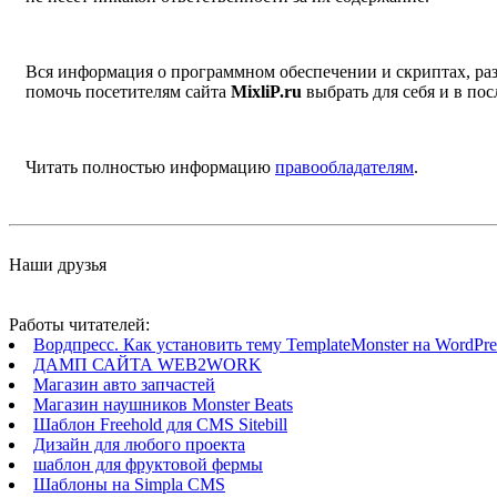
Вся информация о программном обеспечении и скриптах, раз
помочь посетителям сайта
MixliP.ru
выбрать для себя и в п
Читать полностью информацию
правообладателям
.
Наши друзья
Работы читателей:
Вордпресс. Как установить тему TemplateMonster на WordPres
ДАМП САЙТА WEB2WORK
Магазин авто запчастей
Магазин наушников Monster Beats
Шаблон Freehold для CMS Sitebill
Дизайн для любого проекта
шаблон для фруктовой фермы
Шаблоны на Simpla CMS