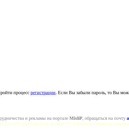
пройти процесс
регистрации
. Если Вы забыли пароль, то Вы мож
рудничества и рекламы на портале
MixliP
, обращаться на почту
a
се для веб-мастеров и не только =) ! Различные скрипты для ва