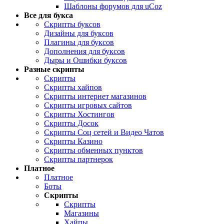
Шаблоны форумов для uCoz
Все для букса
Скрипты буксов
Дизайны для буксов
Плагины для буксов
Дополнения для буксов
Дыры и Ошибки буксов
Разные скрипты
Скрипты
Скрипты хайпов
Скрипты интернет магазинов
Скрипты игровых сайтов
Скрипты Хостингов
Скрипты Досок
Скрипты Соц сетей и Видео Чатов
Скрипты Казино
Скрипты обменных пунктов
Скрипты партнерок
Платное
Платное
Боты
Скрипты
Скрипты
Магазины
Хайпы