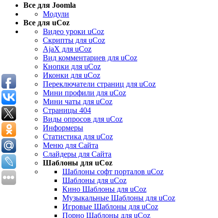
Все для Joomla
Модули
Все для uCoz
Видео уроки uCoz
Скрипты для uCoz
AjaX для uCoz
Вид комментариев для uCoz
Кнопки для uCoz
Иконки для uCoz
Переключатели страниц для uCoz
Мини профили для uCoz
Мини чаты для uCoz
Страницы 404
Виды опросов для uCoz
Информеры
Статистика для uCoz
Меню для Сайта
Слайдеры для Сайта
Шаблоны для uCoz
Шаблоны софт порталов uCoz
Шаблоны для uCoz
Кино Шаблоны для uCoz
Музыкальные Шаблоны для uCoz
Игровые Шаблоны для uCoz
Порно Шаблоны для uCoz