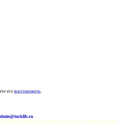
ете его
восстановить
.
dmin@turklib.ru
шего сайта. И еще на нашем сайте немало софта! Заходи не 