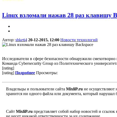
Linux взломали нажав 28 раз клавишу B
Автор:
shketi4
20-12-2015, 12:00
Новости технологий
Исследователи в сфере безопасности обнаружили смехотворно п
Команда Cybersecurity Group из Политехнического университет
[rating]
[rating]
Подробнее
Просмотры:
Владельцы и пользователи сайта
MixliP.ru
не осуществляют 
хранится ни одного файла или документа, который нарушал 
Сайт
MixliP.ru
представляет собой набор новостей и ссылок
не несет никакой ответственности за их содержание.