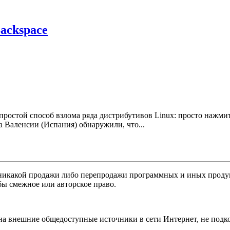
ackspace
ростой способ взлома ряда дистрибутивов Linux: просто нажмит
а Валенсии (Испания) обнаружили, что...
никакой продажи либо перепродажи программных и иных продукт
бы смежное или авторское право.
 на внешние общедоступные источники в сети Интернет, не под