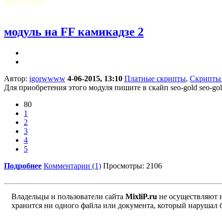
пожалеешь!
модуль на FF камикадзе 2
Автор:
igorwwww
4-06-2015, 13:10
Платные скрипты
,
Скрипты 
Для приобретения этого модуля пишите в скайп seo-gold seo-go
80
1
2
3
4
5
Подробнее
Комментарии (1)
Просмотры: 2106
Владельцы и пользователи сайта
MixliP.ru
не осуществляют 
хранится ни одного файла или документа, который нарушал 