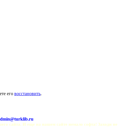
ете его
восстановить
.
dmin@turklib.ru
шего сайта. И еще на нашем сайте немало софта! Заходи не 