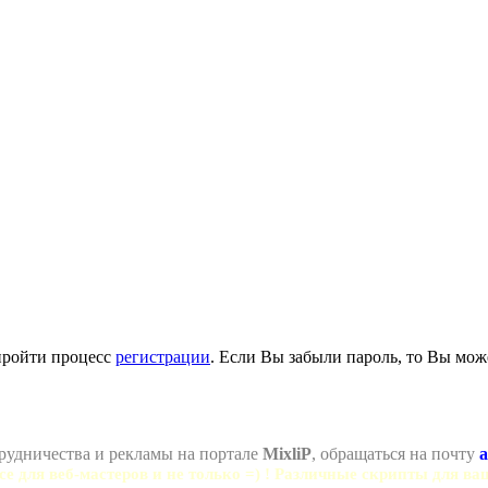
пройти процесс
регистрации
. Если Вы забыли пароль, то Вы мож
рудничества и рекламы на портале
MixliP
, обращаться на почту
a
се для веб-мастеров и не только =) ! Различные скрипты для ва