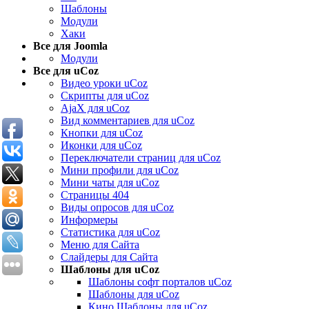
Шаблоны
Модули
Хаки
Все для Joomla
Модули
Все для uCoz
Видео уроки uCoz
Скрипты для uCoz
AjaX для uCoz
Вид комментариев для uCoz
Кнопки для uCoz
Иконки для uCoz
Переключатели страниц для uCoz
Мини профили для uCoz
Мини чаты для uCoz
Страницы 404
Виды опросов для uCoz
Информеры
Статистика для uCoz
Меню для Сайта
Слайдеры для Сайта
Шаблоны для uCoz
Шаблоны софт порталов uCoz
Шаблоны для uCoz
Кино Шаблоны для uCoz