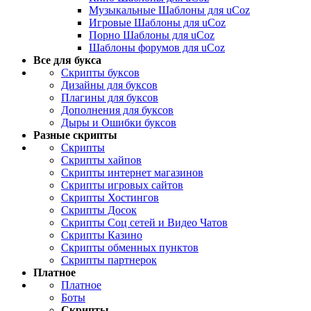
Музыкальные Шаблоны для uCoz
Игровые Шаблоны для uCoz
Порно Шаблоны для uCoz
Шаблоны форумов для uCoz
Все для букса
Скрипты буксов
Дизайны для буксов
Плагины для буксов
Дополнения для буксов
Дыры и Ошибки буксов
Разные скрипты
Скрипты
Скрипты хайпов
Скрипты интернет магазинов
Скрипты игровых сайтов
Скрипты Хостингов
Скрипты Досок
Скрипты Соц сетей и Видео Чатов
Скрипты Казино
Скрипты обменных пунктов
Скрипты партнерок
Платное
Платное
Боты
Скрипты