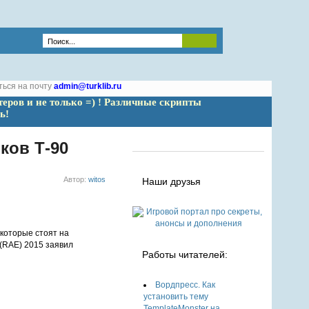
ться на почту
admin@turklib.ru
теров и не только =) ! Различные скрипты 
ь!
ков Т-90
Автор:
witos
Наши друзья
которые стоят на
(RAE) 2015 заявил
Работы читателей:
Вордпресс. Как
установить тему
TemplateMonster на