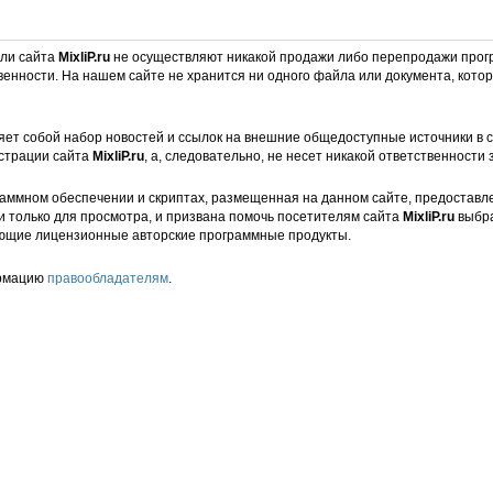
ели сайта
MixliP.ru
не осуществляют никакой продажи либо перепродажи прог
венности. На нашем сайте не хранится ни одного файла или документа, кот
ет собой набор новостей и ссылок на внешние общедоступные источники в с
страции сайта
MixliP.ru
, а, следовательно, не несет никакой ответственности 
аммном обеспечении и скриптах, размещенная на данном сайте, предоставл
и только для просмотра, и призвана помочь посетителям сайта
MixliP.ru
выбра
ющие лицензионные авторские программные продукты.
ормацию
правообладателям
.