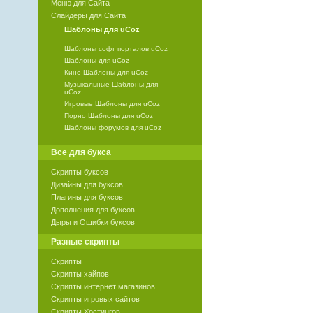
Меню для Сайта
Слайдеры для Сайта
Шаблоны для uCoz
Шаблоны софт порталов uCoz
Шаблоны для uCoz
Кино Шаблоны для uCoz
Музыкальные Шаблоны для
uCoz
Игровые Шаблоны для uCoz
Порно Шаблоны для uCoz
Шаблоны форумов для uCoz
Все для букса
Скрипты буксов
Дизайны для буксов
Плагины для буксов
Дополнения для буксов
Дыры и Ошибки буксов
Разные скрипты
Скрипты
Скрипты хайпов
Скрипты интернет магазинов
Скрипты игровых сайтов
Скрипты Хостингов