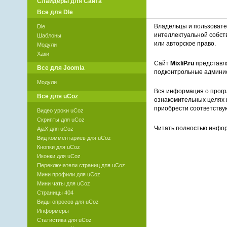
Слайдеры для Сайта
Все для Dle
Владельцы и пользоват
Dle
интеллектуальной собст
Шаблоны
или авторское право.
Модули
Хаки
Сайт
MixliP.ru
представля
Все для Joomla
подконтрольные админи
Модули
Вся информация о прогр
Все для uCoz
ознакомительных целях 
приобрести соответству
Видео уроки uCoz
Скрипты для uCoz
Читать полностью инф
AjaX для uCoz
Вид комментариев для uCoz
Кнопки для uCoz
Иконки для uCoz
Переключатели страниц для uCoz
Мини профили для uCoz
Мини чаты для uCoz
Страницы 404
Виды опросов для uCoz
Информеры
Статистика для uCoz