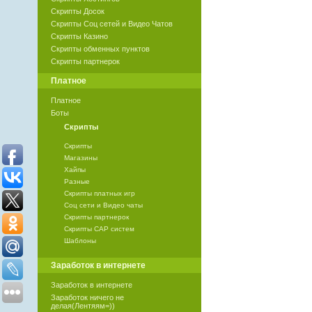
Скрипты Досок
Скрипты Соц сетей и Видео Чатов
Скрипты Казино
Скрипты обменных пунктов
Скрипты партнерок
Платное
Платное
Боты
Скрипты
Скрипты
Магазины
Хайпы
Разные
Скрипты платных игр
Соц сети и Видео чаты
Скрипты партнерок
Скрипты САР систем
Шаблоны
Заработок в интернете
Заработок в интернете
Заработок ничего не
делая(Лентяям=))