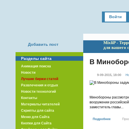
Войти
MixliP - Тер
Добавить пост
для вашего 
Разделы сайта
В Миноборо
Анимация поиска
Новости
9-09-2015, 18:00
Но
Лучшие биржи статей
Развлечения и отдых
Новости технологий
Минобороны рассмотрит
Контакты
вооружении российской 
Материалы читателей
заместитель главы...
Скрипты для сайта
Меню для Сайта
Подробнее
Про
Кнопки для Сайта