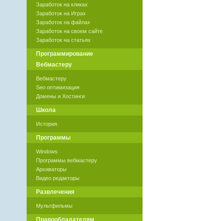
Заработок на кликах
Заработок на Играх
Заработок на файлах
Заработок на своем сайте
Заработок на статьях
Программирование
Вебмастеру
Вебмастеру
Seo оптимизация
Домены и Хостинги
Школа
История
Программы
Windows
Программы вебмастеру
Архиваторы
Видео редакторы
Развлечения
Мультфильмы
Правообладателям