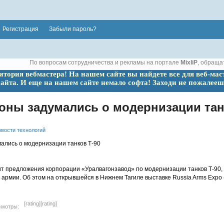
Регистрация
Забыли пароль?
По вопросам сотрудничества и рекламы на портале
MixliP
, обраща
ритория вебмастера! На нашем сайте вы найдете все для веб-мас
сайта. И еще на нашем сайте немало софта! Заходи не пожалееш
ны задумались о модернизации тан
вости технологий
 предложения корпорации «Уралвагонзавод» по модернизации танков Т-90, 
армии. Об этом на открывшейся в Нижнем Тагиле выставке Russia Arms Expo 
[rating]
[rating]
смотры: