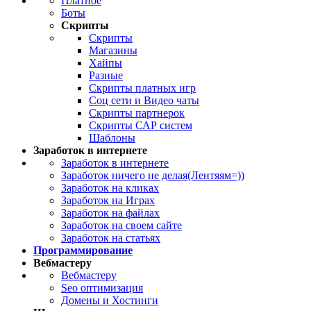
Платное
Боты
Скрипты
Скрипты
Магазины
Хайпы
Разные
Скрипты платных игр
Соц сети и Видео чаты
Скрипты партнерок
Скрипты САР систем
Шаблоны
Заработок в интернете
Заработок в интернете
Заработок ничего не делая(Лентяям=))
Заработок на кликах
Заработок на Играх
Заработок на файлах
Заработок на своем сайте
Заработок на статьях
Программирование
Вебмастеру
Вебмастеру
Seo оптимизация
Домены и Хостинги