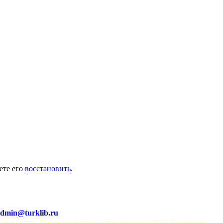
ете его
восстановить
.
dmin@turklib.ru
шего сайта. И еще на нашем сайте немало софта! Заходи не 