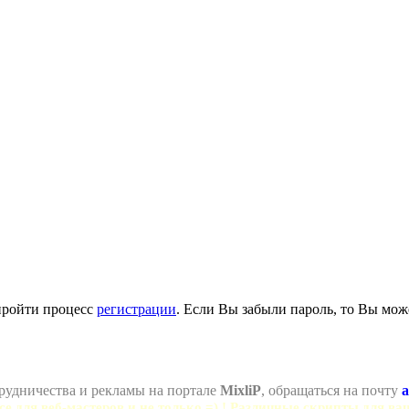
пройти процесс
регистрации
. Если Вы забыли пароль, то Вы мож
рудничества и рекламы на портале
MixliP
, обращаться на почту
a
се для веб-мастеров и не только =) ! Различные скрипты для ва