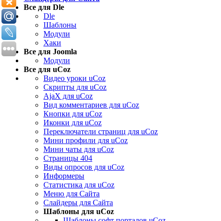
Все для Dle
Dle
Шаблоны
Модули
Хаки
Все для Joomla
Модули
Все для uCoz
Видео уроки uCoz
Скрипты для uCoz
AjaX для uCoz
Вид комментариев для uCoz
Кнопки для uCoz
Иконки для uCoz
Переключатели страниц для uCoz
Мини профили для uCoz
Мини чаты для uCoz
Страницы 404
Виды опросов для uCoz
Информеры
Статистика для uCoz
Меню для Сайта
Слайдеры для Сайта
Шаблоны для uCoz
Шаблоны софт порталов uCoz