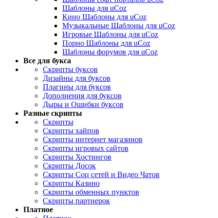
Шаблоны для uCoz
Кино Шаблоны для uCoz
Музыкальные Шаблоны для uCoz
Игровые Шаблоны для uCoz
Порно Шаблоны для uCoz
Шаблоны форумов для uCoz
Все для букса
Скрипты буксов
Дизайны для буксов
Плагины для буксов
Дополнения для буксов
Дыры и Ошибки буксов
Разные скрипты
Скрипты
Скрипты хайпов
Скрипты интернет магазинов
Скрипты игровых сайтов
Скрипты Хостингов
Скрипты Досок
Скрипты Соц сетей и Видео Чатов
Скрипты Казино
Скрипты обменных пунктов
Скрипты партнерок
Платное