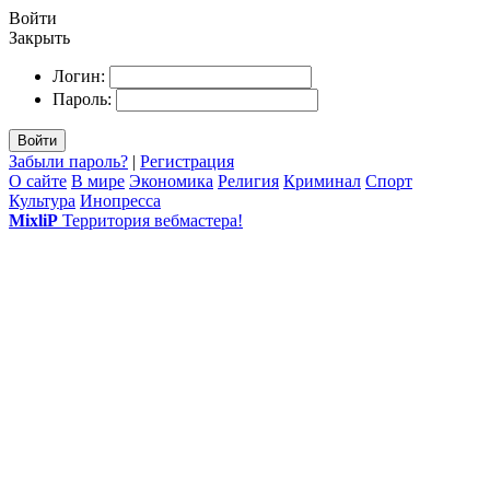
Войти
Закрыть
Логин:
Пароль:
Войти
Забыли пароль?
|
Регистрация
О сайте
В мире
Экономика
Религия
Криминал
Спорт
Культура
Инопресса
MixliP
Территория вебмастера!