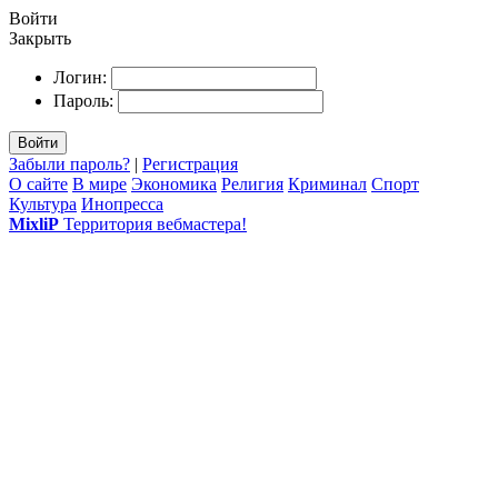
Войти
Закрыть
Логин:
Пароль:
Войти
Забыли пароль?
|
Регистрация
О сайте
В мире
Экономика
Религия
Криминал
Спорт
Культура
Инопресса
MixliP
Территория вебмастера!