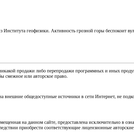
 Института геофизики. Активность грозной горы беспокоит вулка
никакой продажи либо перепродажи программных и иных продукт
бы смежное или авторское право.
 на внешние общедоступные источники в сети Интернет, не под
мещенная на данном сайте, предоставлена исключительно в озна
оследствии приобрести соответствующие лицензионные авторски