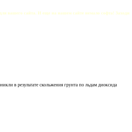
 для вашего сайта. И еще на нашем сайте немало софта! Заходи 
икли в результате скольжения грунта по льдам диоксида