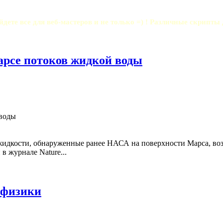
йдете все для веб-мастеров и не только =) ! Различные скрипты
арсе потоков жидкой воды
идкости, обнаруженные ранее НАСА на поверхности Марса, возн
в журнале Nature...
офизики