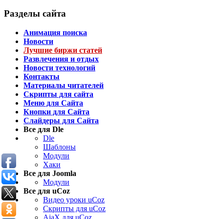
Разделы сайта
Анимация поиска
Новости
Лучшие биржи статей
Развлечения и отдых
Новости технологий
Контакты
Материалы читателей
Скрипты для сайта
Меню для Сайта
Кнопки для Сайта
Слайдеры для Сайта
Все для Dle
Dle
Шаблоны
Модули
Хаки
Все для Joomla
Модули
Все для uCoz
Видео уроки uCoz
Скрипты для uCoz
AjaX для uCoz