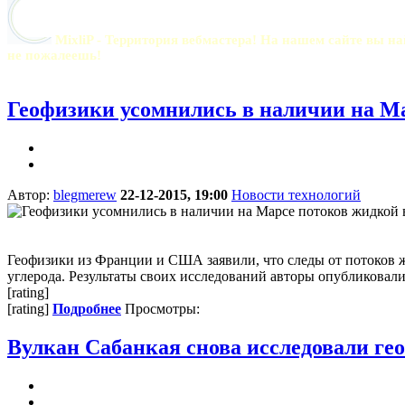
MixliP - Территория вебмастера! На нашем сайте вы на
не пожалеешь!
Геофизики усомнились в наличии на М
Автор:
blegmerew
22-12-2015, 19:00
Новости технологий
Геофизики из Франции и США заявили, что следы от потоков ж
углерода. Результаты своих исследований авторы опубликовали 
[rating]
[rating]
Подробнее
Просмотры:
Вулкан Сабанкая снова исследовали ге