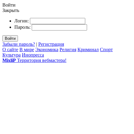
Войти
Закрыть
Логин:
Пароль:
Войти
Забыли пароль?
|
Регистрация
О сайте
В мире
Экономика
Религия
Криминал
Спорт
Культура
Инопресса
MixliP
Территория вебмастера!