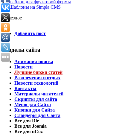
шаблон для фруктовой фермы
Шаблоны на Simpla CMS
Полезное
Добавить пост
Разделы сайта
Анимация поиска
Новости
Лучшие биржи статей
Развлечения и отдых
Новости технологий
Контакты
Материалы читателей
Скрипты для сайта
Меню для Сайта
Кнопки для Сайта
Слайдеры для Сайта
Все для Dle
Все для Joomla
Все для uCoz