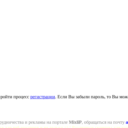
пройти процесс
регистрации
. Если Вы забыли пароль, то Вы мож
рудничества и рекламы на портале
MixliP
, обращаться на почту
a
се для веб-мастеров и не только =) ! Различные скрипты для ва