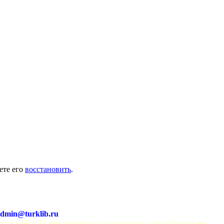
ете его
восстановить
.
dmin@turklib.ru
шего сайта. И еще на нашем сайте немало софта! Заходи не 