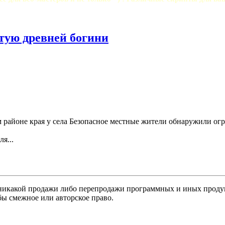
тую древней богини
м районе края у села Безопасное местные жители обнаружили 
я...
никакой продажи либо перепродажи программных и иных продукт
бы смежное или авторское право.