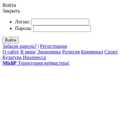
Войти
Закрыть
Логин:
Пароль:
Войти
Забыли пароль?
|
Регистрация
О сайте
В мире
Экономика
Религия
Криминал
Спорт
Культура
Инопресса
MixliP
Территория вебмастера!