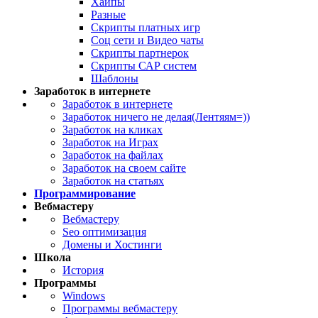
Хайпы
Разные
Скрипты платных игр
Соц сети и Видео чаты
Скрипты партнерок
Скрипты САР систем
Шаблоны
Заработок в интернете
Заработок в интернете
Заработок ничего не делая(Лентяям=))
Заработок на кликах
Заработок на Играх
Заработок на файлах
Заработок на своем сайте
Заработок на статьях
Программирование
Вебмастеру
Вебмастеру
Seo оптимизация
Домены и Хостинги
Школа
История
Программы
Windows
Программы вебмастеру