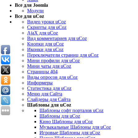
Все для Joomla
Модули
Все для uCoz
Видео уроки uCoz
Скрипты для uCoz
AjaX для uCoz
Вид комментариев для uCoz
Кнопки для uCoz
Иконки для uCoz
Переключатели страниц для uCoz
Мини профили для uCoz
Мини чаты для uCoz
Страницы 404
Виды опросов для uCoz
Информеры
Статистика для uCoz
Меню для Сайта
Слайдеры для Сайта
Шаблоны для uCoz
Шаблоны софт порталов uCoz
Шаблоны для uCoz
Кино Шаблоны для uCoz
Музыкальные Шаблоны для uCoz
Игровые Шаблоны для uCoz