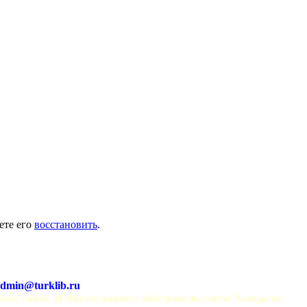
ете его
восстановить
.
dmin@turklib.ru
шего сайта. И еще на нашем сайте немало софта! Заходи не 