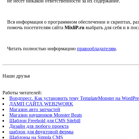
не несет никакой ответственности за их содержание.
Вся информация о программном обеспечении и скриптах, раз
помочь посетителям сайта
MixliP.ru
выбрать для себя и в п
Читать полностью информацию
правообладателям
.
Наши друзья
Работы читателей:
Вордпресс. Как установить тему TemplateMonster на WordPres
ДАМП САЙТА WEB2WORK
Магазин авто запчастей
Магазин наушников Monster Beats
Шаблон Freehold для CMS Sitebill
Дизайн для любого проекта
шаблон для фруктовой фермы
Шаблоны на Simpla CMS