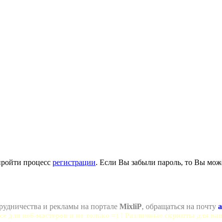
пройти процесс
регистрации
. Если Вы забыли пароль, то Вы мож
рудничества и рекламы на портале
MixliP
, обращаться на почту
a
се для веб-мастеров и не только =) ! Различные скрипты для ва