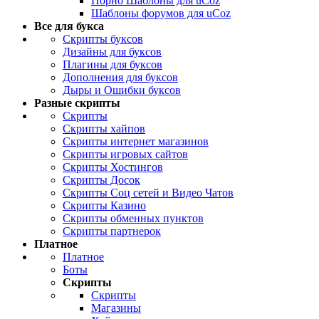
Порно Шаблоны для uCoz
Шаблоны форумов для uCoz
Все для букса
Скрипты буксов
Дизайны для буксов
Плагины для буксов
Дополнения для буксов
Дыры и Ошибки буксов
Разные скрипты
Скрипты
Скрипты хайпов
Скрипты интернет магазинов
Скрипты игровых сайтов
Скрипты Хостингов
Скрипты Досок
Скрипты Соц сетей и Видео Чатов
Скрипты Казино
Скрипты обменных пунктов
Скрипты партнерок
Платное
Платное
Боты
Скрипты
Скрипты
Магазины