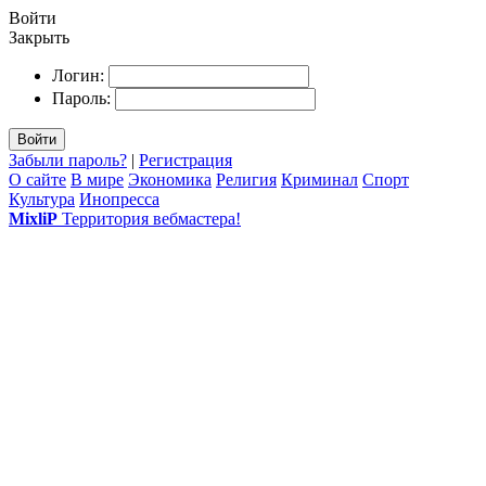
Войти
Закрыть
Логин:
Пароль:
Войти
Забыли пароль?
|
Регистрация
О сайте
В мире
Экономика
Религия
Криминал
Спорт
Культура
Инопресса
MixliP
Территория вебмастера!