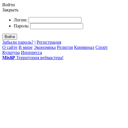
Войти
Закрыть
Логин:
Пароль:
Войти
Забыли пароль?
|
Регистрация
О сайте
В мире
Экономика
Религия
Криминал
Спорт
Культура
Инопресса
MixliP
Территория вебмастера!