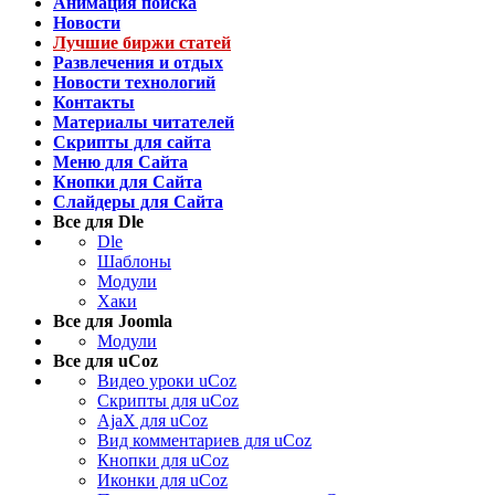
Анимация поиска
Новости
Лучшие биржи статей
Развлечения и отдых
Новости технологий
Контакты
Материалы читателей
Скрипты для сайта
Меню для Сайта
Кнопки для Сайта
Слайдеры для Сайта
Все для Dle
Dle
Шаблоны
Модули
Хаки
Все для Joomla
Модули
Все для uCoz
Видео уроки uCoz
Скрипты для uCoz
AjaX для uCoz
Вид комментариев для uCoz
Кнопки для uCoz
Иконки для uCoz