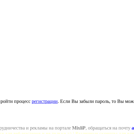
пройти процесс
регистрации
. Если Вы забыли пароль, то Вы мож
рудничества и рекламы на портале
MixliP
, обращаться на почту
a
се для веб-мастеров и не только =) ! Различные скрипты для ва