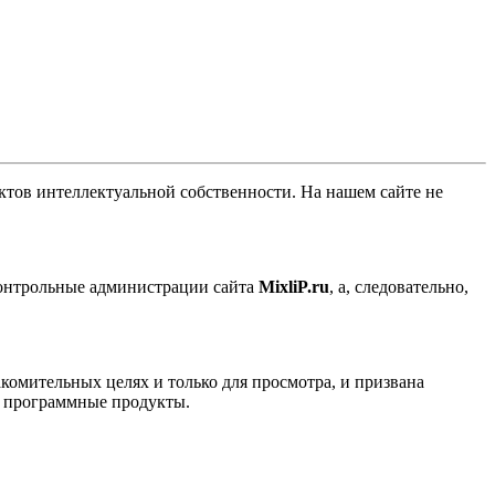
ов интеллектуальной собственности. На нашем сайте не
контрольные администрации сайта
MixliP.ru
, а, следовательно,
комительных целях и только для просмотра, и призвана
е программные продукты.