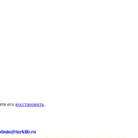
ете его
восстановить
.
dmin@turklib.ru
шего сайта. И еще на нашем сайте немало софта! Заходи не 