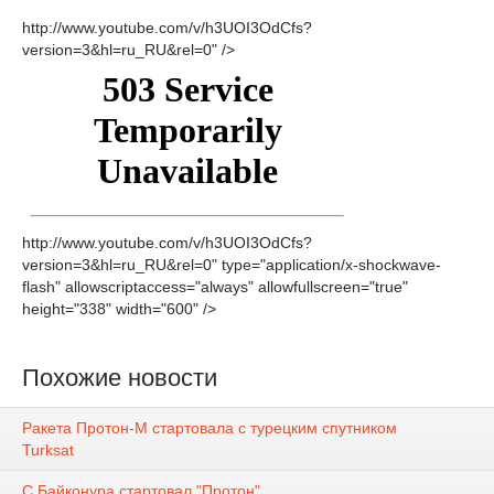
http://www.youtube.com/v/h3UOI3OdCfs?
version=3&hl=ru_RU&rel=0" />
http://www.youtube.com/v/h3UOI3OdCfs?
version=3&hl=ru_RU&rel=0" type="application/x-shockwave-
flash" allowscriptaccess="always" allowfullscreen="true"
height="338" width="600" />
Похожие новости
Ракета Протон-М стартовала с турецким спутником
Turksat
С Байконура стартовал "Протон"