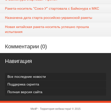
Ракета-носитель "Союз-У" стартовала с Байконура к МКС
Назначена дата старта российско-украинской ракеты
Новая китайская ракета-носитель успешно прошла
испытания
Комментарии (0)
Навигация
Все последние новости
Поддержка скрипта
Полная версия сайта
MixliP - Территория вебмастера! © 2015