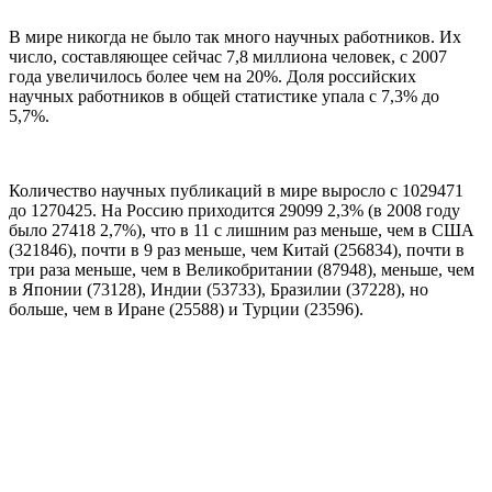
В мире никогда не было так много научных работников. Их
число, составляющее сейчас 7,8 миллиона человек, с 2007
года увеличилось более чем на 20%. Доля российских
научных работников в общей статистике упала с 7,3% до
5,7%.
Количество научных публикаций в мире выросло с 1029471
до 1270425. На Россию приходится 29099 2,3% (в 2008 году
было 27418 2,7%), что в 11 с лишним раз меньше, чем в США
(321846), почти в 9 раз меньше, чем Китай (256834), почти в
три раза меньше, чем в Великобритании (87948), меньше, чем
в Японии (73128), Индии (53733), Бразилии (37228), но
больше, чем в Иране (25588) и Турции (23596).