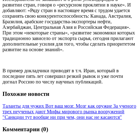
развитии стран, говоря о «ресурсном проклятии в науке». И
добавляют: «Ряду стран в настоящее время с трудом удается
сохранять свою конкурентоспособность: Канада, Австралия,
Бразилия, арабские государства-экспортеры нефти,
Азербайджан, Центральная Азия и Российская Федерация».
При этом «некоторые страны», «развитие экономики которых
традиционно зависело от экспорта сырья, сегодня прилагают
дополнительные усилия для того, чтобы сделать приоритетом
развитие на основе знаний».
В пример докладчики приводят в т.ч. Иран, который в
последние пять лет совершил резкий рывок и уже почти
догнал Россию по числу научных публикаций.
Похожие новости
Таланты для чужих
Вот ваш мозг. Мозг как оружие
За ученого
трех неученых дают
Мифы мирового рынка вооружений
"Санкции тут вообще ни при чем, они нас не касаются"
Комментарии (0)