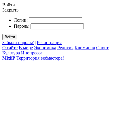
Войти
Закрыть
Логин:
Пароль:
Войти
Забыли пароль?
|
Регистрация
О сайте
В мире
Экономика
Религия
Криминал
Спорт
Культура
Инопресса
MixliP
Территория вебмастера!