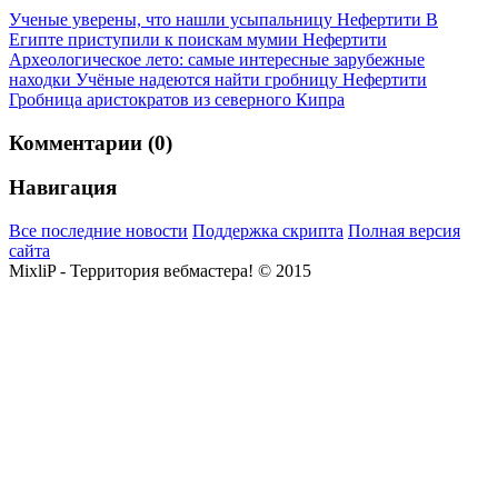
Ученые уверены, что нашли усыпальницу Нефертити
В
Египте приступили к поискам мумии Нефертити
Археологическое лето: самые интересные зарубежные
находки
Учёные надеются найти гробницу Нефертити
Гробница аристократов из северного Кипра
Комментарии (0)
Навигация
Все последние новости
Поддержка скрипта
Полная версия
сайта
MixliP - Территория вебмастера! © 2015