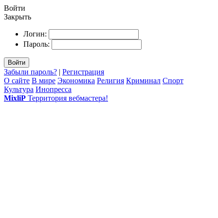
Войти
Закрыть
Логин:
Пароль:
Войти
Забыли пароль?
|
Регистрация
О сайте
В мире
Экономика
Религия
Криминал
Спорт
Культура
Инопресса
MixliP
Территория вебмастера!