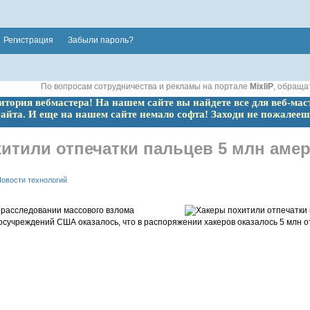
Регистрация
Забыли пароль?
По вопросам сотрудничества и рекламы на портале
MixliP
, обраща
ритория вебмастера! На нашем сайте вы найдете все для веб-мас
сайта. И еще на нашем сайте немало софта! Заходи не пожалееш
итили отпечатки пальцев 5 млн аме
овости технологий
расследовании массового взлома
осучреждений США оказалось, что в распоряжении хакеров оказалось 5 млн о