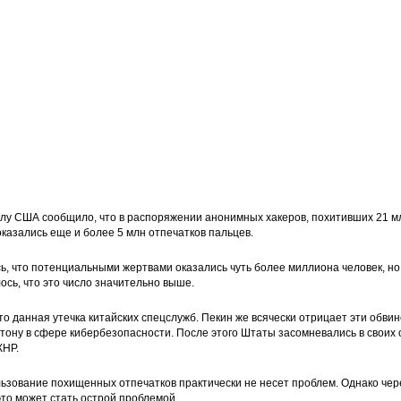
лу США сообщило, что в распоряжении анонимных хакеров, похитивших 21 м
казались еще и более 5 млн отпечатков пальцев.
сь, что потенциальными жертвами оказались чуть более миллиона человек, н
ось, что это число значительно выше.
о данная утечка китайских спецслужб. Пекин же всячески отрицает эти обвин
тону в сфере кибербезопасности. После этого Штаты засомневались в своих 
КНР.
ьзование похищенных отпечатков практически не несет проблем. Однако чер
то может стать острой проблемой.