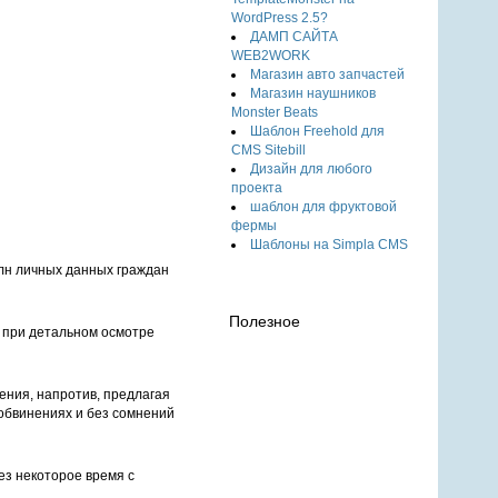
WordPress 2.5?
ДАМП САЙТА
WEB2WORK
Магазин авто запчастей
Магазин наушников
Monster Beats
Шаблон Freehold для
CMS Sitebill
Дизайн для любого
проекта
шаблон для фруктовой
фермы
Шаблоны на Simpla CMS
лн личных данных граждан
Полезное
о при детальном осмотре
ения, напротив, предлагая
обвинениях и без сомнений
ез некоторое время с