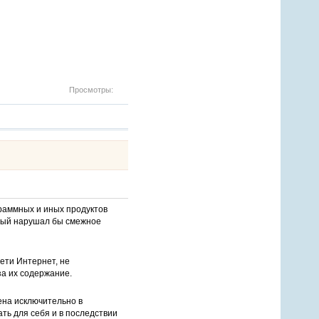
Просмотры:
раммных и иных продуктов
орый нарушал бы смежное
ети Интернет, не
за их содержание.
ена исключительно в
ть для себя и в последствии