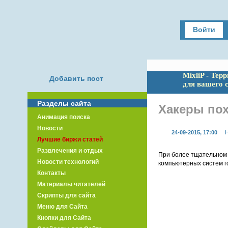
Войти
MixliP - Тер
Добавить пост
для вашего 
Разделы сайта
Хакеры пох
Анимация поиска
Новости
24-09-2015, 17:00
Н
Лучшие биржи статей
Развлечения и отдых
При более тщательном 
Новости технологий
компьютерных систем г
Контакты
Материалы читателей
Скрипты для сайта
Меню для Сайта
Кнопки для Сайта