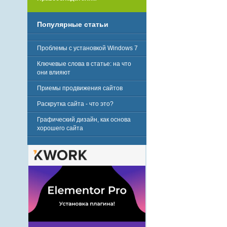
Популярные статьи
Проблемы с установкой Windows 7
Ключевые слова в статье: на что
они влияют
Приемы продвижения сайтов
Раскрутка сайта - что это?
Графический дизайн, как основа
хорошего сайта