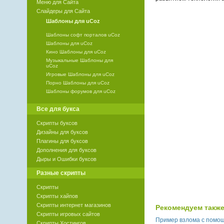
Меню для Сайта
Слайдеры для Сайта
Шаблоны для uCoz
Шаблоны софт порталов uCoz
Шаблоны для uCoz
Кино Шаблоны для uCoz
Музыкальные Шаблоны для
uCoz
Игровые Шаблоны для uCoz
Порно Шаблоны для uCoz
Шаблоны форумов для uCoz
Все для букса
Скрипты буксов
Дизайны для буксов
Плагины для буксов
Дополнения для буксов
Дыры и Ошибки буксов
Разные скрипты
Скрипты
Скрипты хайпов
Скрипты интернет магазинов
Рекомендуем также
Скрипты игровых сайтов
Пример взлома с помощ
Скрипты Хостингов