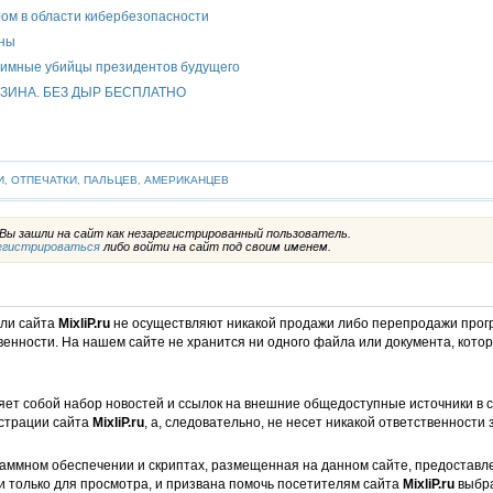
ром в области кибербезопасности
ины
нимные убийцы президентов будущего
ЗИНА. БЕЗ ДЫР БЕСПЛАТНО
И
,
ОТПЕЧАТКИ
,
ПАЛЬЦЕВ
,
АМЕРИКАНЦЕВ
ы зашли на сайт как незарегистрированный пользователь.
егистрироваться
либо войти на сайт под своим именем.
ели сайта
MixliP.ru
не осуществляют никакой продажи либо перепродажи прог
венности. На нашем сайте не хранится ни одного файла или документа, кот
ет собой набор новостей и ссылок на внешние общедоступные источники в с
страции сайта
MixliP.ru
, а, следовательно, не несет никакой ответственности 
аммном обеспечении и скриптах, размещенная на данном сайте, предоставл
и только для просмотра, и призвана помочь посетителям сайта
MixliP.ru
выбра