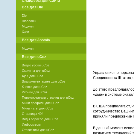
Слайдеры для Сайта
Все для Dle
Dle
Шаблоны
Модули
Хаки
Все для Joomla
Модули
Все для uCoz
Видео уроки uCoz
Скрипты для uCoz
Управление по персона
AjaX для uCoz
Соединенных Штатов, о
Вид комментариев для uCoz
Кнопки для uCoz
До этого предполагало
Иконки для uCoz
«дыр» в системе оказал
Переключатели страниц для uCoz
Мини профили для uCoz
В США предполагают, чт
Мини чаты для uCoz
сотрудничество Вашинг
Страницы 404
приняли предложение 
Виды опросов для uCoz
Информеры
В данный момент испол
Статистика для uCoz
развитием технологий э