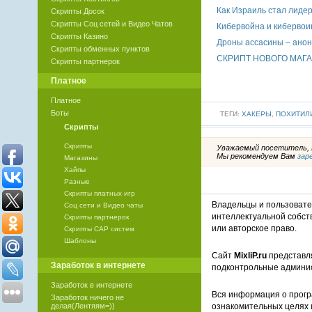
Как Израиль стал лиде
Скрипты Досок
Скрипты Соц сетей и Видео Чатов
Кибервойна и киберво
Скрипты Казино
Дроны ассасины – ано
Скрипты обменных пунктов
СКРИПТ НОВОГО МАГА
Скрипты партнерок
Платное
Платное
Боты
ТЕГИ:
ХАКЕРЫ
,
ПОХИТИЛ
Скрипты
Скрипты
Уважаемый посетитель, В
Мы рекомендуем Вам
зар
Магазины
Хайпы
Разные
Скрипты платных игр
Владельцы и пользоват
Соц сети и Видео чаты
интеллектуальной собст
Скрипты партнерок
или авторское право.
Скрипты САР систем
Шаблоны
Сайт
MixliP.ru
представля
Заработок в интернете
подконтрольные админи
Заработок в интернете
Вся информация о прогр
Заработок ничего не
ознакомительных целях 
делая(Лентяям=))