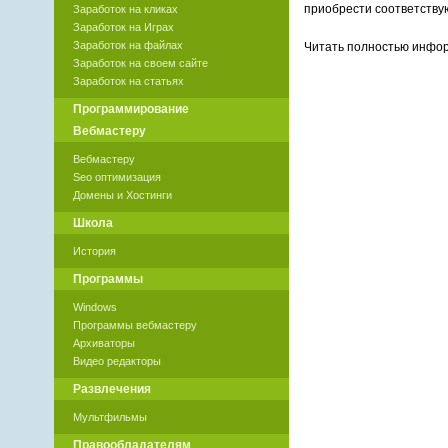
приобрести соответству
Заработок на кликах
Заработок на Играх
Заработок на файлах
Читать полностью инф
Заработок на своем сайте
Заработок на статьях
Программирование
Вебмастеру
Вебмастеру
Seo оптимизация
Домены и Хостинги
Школа
История
Программы
Windows
Программы вебмастеру
Архиваторы
Видео редакторы
Развлечения
Мультфильмы
Правообладателям