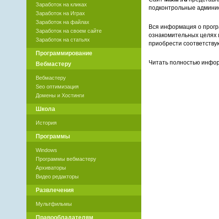
Заработок на кликах
подконтрольные админи
Заработок на Играх
Заработок на файлах
Вся информация о прогр
Заработок на своем сайте
ознакомительных целях 
Заработок на статьях
приобрести соответству
Программирование
Читать полностью инф
Вебмастеру
Вебмастеру
Seo оптимизация
Домены и Хостинги
Школа
История
Программы
Windows
Программы вебмастеру
Архиваторы
Видео редакторы
Развлечения
Мультфильмы
Правообладателям