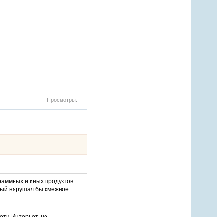
Просмотры:
раммных и иных продуктов
орый нарушал бы смежное
ети Интернет, не