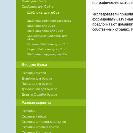
Меню для Сайта
географические матери
Слайдеры для Сайта
Шаблоны для uCoz
Исследователи пришли 
формировать базу знани
Шаблоны софт порталов uCoz
предпочитают добавлят
Шаблоны для uCoz
собственных странах, 
Кино Шаблоны для uCoz
Музыкальные Шаблоны для
uCoz
Игровые Шаблоны для uCoz
Порно Шаблоны для uCoz
Шаблоны форумов для uCoz
Все для букса
Скрипты буксов
Дизайны для буксов
Плагины для буксов
Дополнения для буксов
Дыры и Ошибки буксов
Разные скрипты
Скрипты
Скрипты хайпов
Скрипты интернет магазинов
Скрипты игровых сайтов
Скрипты Хостингов