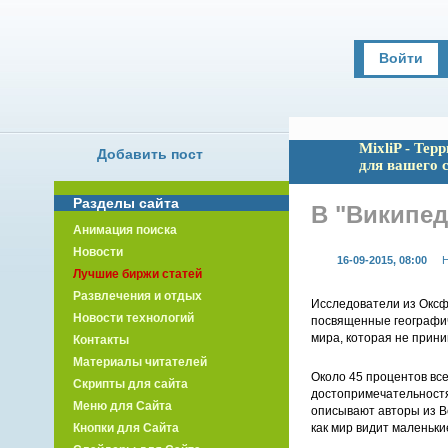
Войти
MixliP - Тер
Добавить пост
для вашего 
Разделы сайта
В "Википед
Анимация поиска
Новости
16-09-2015, 08:00
Н
Лучшие биржи статей
Развлечения и отдых
Исследователи из Оксф
Новости технологий
посвященные географич
мира, которая не прини
Контакты
Материалы читателей
Около 45 процентов вс
Скрипты для сайта
достопримечательностям
Меню для Сайта
описывают авторы из В
как мир видит маленьк
Кнопки для Сайта