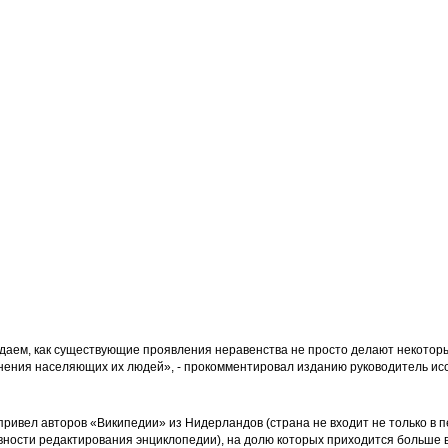
даем, как существующие проявления неравенства не просто делают некотор
мнения населяющих их людей», - прокомментировал изданию руководитель ис
привел авторов «Википедии» из Нидерландов (страна не входит не только в п
ивности редактирования энциклопедии), на долю которых приходится больше 