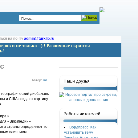
ться на почту
admin@turklib.ru
теров и не только =) ! Различные скрипты 
ь!
с
Автор:
liar
Наши друзья
аны и США создают картину
.
Работы читателей:
ира и
р для «Википедии»
эти страны определяют то,
Вордпресс. Как
онным влиянием.
установить тему
TemplateMonster на