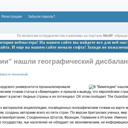
Регистрация
Забыли пароль?
По вопросам сотрудничества и рекламы на портале
MixliP
, обраща
ритория вебмастера! На нашем сайте вы найдете все для веб-мас
сайта. И еще на нашем сайте немало софта! Заходи не пожалееш
ии" нашли географический дисбалан
овости технологий
ордского университета проанализировали
еским точкам статьи в «Википедии» и пришли к выводу, что европейские стр
мает в расчет бедные страны и их потенциал. Об этом сообщает The Guardian
ех материалов энциклопедии, посвященных географическим точкам на карте м
, созданы авторами всего из пяти стран. По версии британских ученых, ми
еликобритании, Соединенных Штатов, Франции, Германии и Италии. Именно 
ие государства, чье население не обладает ни экономическим, ни информаци