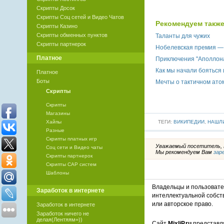
Скрипты Досок
Скрипты Соц сетей и Видео Чатов
Рекомендуем также
Скрипты Казино
Скрипты обменных пунктов
Таланты для чужих
Скрипты партнерок
Нобелевская премия — 
Платное
Приключения "Аполлон
Как мы начали бояться
Платное
Боты
Мечты о тактичном ато
Скрипты
Скрипты
Магазины
ТЕГИ:
ВИКИПЕДИИ
,
НАШЛ
Хайпы
Разные
Скрипты платных игр
Уважаемый посетитель, В
Соц сети и Видео чаты
Мы рекомендуем Вам
зар
Скрипты партнерок
Скрипты САР систем
Шаблоны
Владельцы и пользоват
Заработок в интернете
интеллектуальной собст
или авторское право.
Заработок в интернете
Заработок ничего не
делая(Лентяям=))
Сайт
MixliP.ru
представля