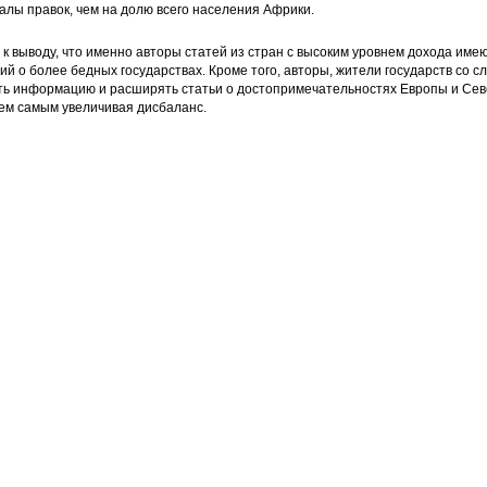
алы правок, чем на долю всего населения Африки.
к выводу, что именно авторы статей из стран с высоким уровнем дохода име
й о более бедных государствах. Кроме того, авторы, жители государств со с
ь информацию и расширять статьи о достопримечательностях Европы и Севе
тем самым увеличивая дисбаланс.