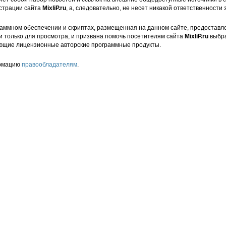
страции сайта
MixliP.ru
, а, следовательно, не несет никакой ответственности 
аммном обеспечении и скриптах, размещенная на данном сайте, предоставл
и только для просмотра, и призвана помочь посетителям сайта
MixliP.ru
выбра
ющие лицензионные авторские программные продукты.
ормацию
правообладателям
.