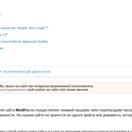
:
средство пиара "кого надо"?
а-13"
 и разлюбили ядерную бомбу
ме
И
,
ГЕОГРАФИЧЕСКИЙ
,
ДИСБАЛАНС
ы зашли на сайт как незарегистрированный пользователь.
егистрироваться
либо войти на сайт под своим именем.
ели сайта
MixliP.ru
не осуществляют никакой продажи либо перепродажи прог
венности. На нашем сайте не хранится ни одного файла или документа, кот
ет собой набор новостей и ссылок на внешние общедоступные источники в с