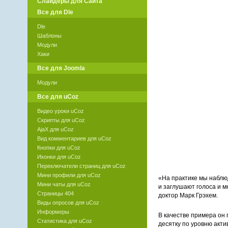
Слайдеры для Сайта
Все для Dle
Dle
Шаблоны
Модули
Хаки
Все для Joomla
Модули
Все для uCoz
Видео уроки uCoz
Скрипты для uCoz
AjaX для uCoz
Вид комментариев для uCoz
Кнопки для uCoz
Иконки для uCoz
Переключатели страниц для uCoz
Мини профили для uCoz
«На практике мы наблю
Мини чаты для uCoz
и заглушают голоса и 
Страницы 404
доктор Марк Грэхем.
Виды опросов для uCoz
Информеры
В качестве примера он 
Статистика для uCoz
десятку по уровню акт