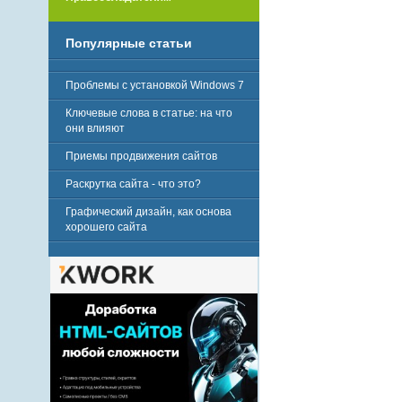
Популярные статьи
Проблемы с установкой Windows 7
Ключевые слова в статье: на что
они влияют
Приемы продвижения сайтов
Раскрутка сайта - что это?
Графический дизайн, как основа
хорошего сайта