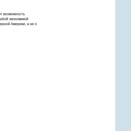
ют возможность
лабой экономикой
рной Америки, а не о