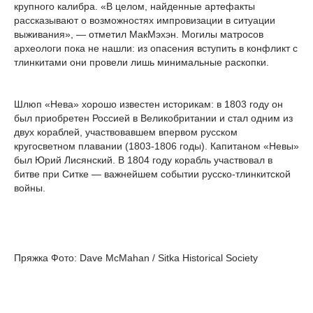
крупного калибра. «В целом, найденные артефакты
рассказывают о возможностях импровизации в ситуации
выживания», — отметил МакМэхэн. Могилы матросов
археологи пока не нашли: из опасения вступить в конфликт с
тлинкитами они провели лишь минимальные раскопки.
Шлюп «Нева» хорошо известен историкам: в 1803 году он
был приобретен Россией в Великобритании и стал одним из
двух кораблей, участвовавшем впервом русском
кругосветном плавании (1803-1806 годы). Капитаном «Невы»
был Юрий Лисянский. В 1804 году корабль участвовал в
битве при Ситке — важнейшем событии русско-тлинкитской
войны.
Пряжка Фото: Dave McMahan / Sitka Historical Society