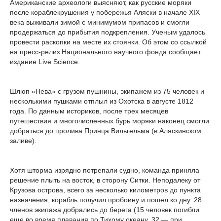
Американские археологи выясняют, как русские моряки
после кораблекрушения у побережья Аляски в начале ХIХ
века выживали зимой с минимумом припасов и смогли
продержаться до прибытия подкрепления. Ученым удалось
провести раскопки на месте их стоянки. Об этом со ссылкой
на пресс-релиз Национального научного фонда сообщает
издание Live Science.
Шлюп «Нева» с грузом пушнины, экипажем из 75 человек и
несколькими пушками отплыл из Охотска в августе 1812
года. По данным историков, после трех месяцев
путешествия и многочисленных бурь моряки наконец смогли
добраться до пролива Принца Вильгельма (в Аляскинском
заливе).
Хотя шторма изрядно потрепали судно, команда приняла
решение плыть на восток, в сторону Ситки. Неподалеку от
Крузова острова, всего за несколько километров до пункта
назначения, корабль получил пробоину и пошел ко дну. 28
членов экипажа добрались до берега (15 человек погибли
еще во время плавания по Тихому океану, 32 — при