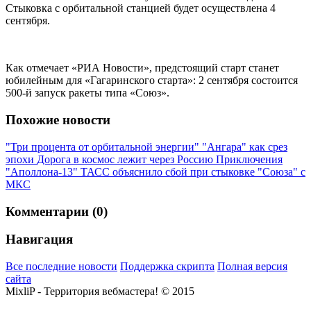
Стыковка с орбитальной станцией будет осуществлена 4
сентября.
Как отмечает «РИА Новости», предстоящий старт станет
юбилейным для «Гагаринского старта»: 2 сентября состоится
500-й запуск ракеты типа «Союз».
Похожие новости
"Три процента от орбитальной энергии"
"Ангара" как срез
эпохи
Дорога в космос лежит через Россию
Приключения
"Аполлона-13"
ТАСС объяснило сбой при стыковке "Союза" с
МКС
Комментарии (0)
Навигация
Все последние новости
Поддержка скрипта
Полная версия
сайта
MixliP - Территория вебмастера! © 2015