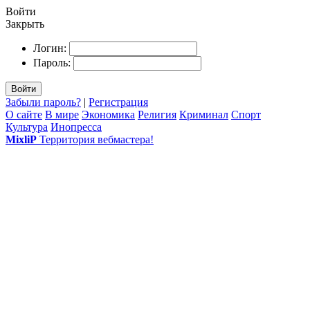
Войти
Закрыть
Логин:
Пароль:
Войти
Забыли пароль?
|
Регистрация
О сайте
В мире
Экономика
Религия
Криминал
Спорт
Культура
Инопресса
MixliP
Территория вебмастера!